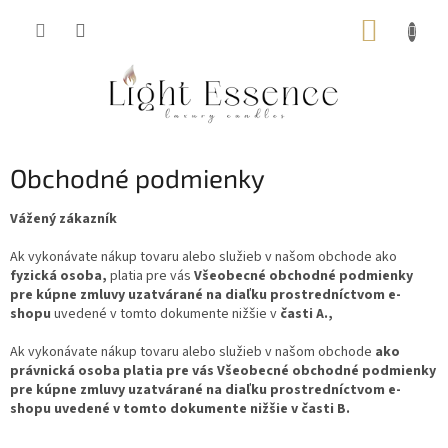
Prejsť
NÁKUP
na
obsah
KOŠÍK
Obchodné podmienky
Vážený zákazník
Ak vykonávate nákup tovaru alebo služieb v našom obchode ako
fyzická osoba,
platia pre vás
Všeobecné obchodné podmienky
pre kúpne zmluvy uzatvárané na diaľku prostredníctvom e-
shopu
uvedené v tomto dokumente nižšie v
časti A.,
Ak vykonávate nákup tovaru alebo služieb v našom obchode
ako
právnická osoba platia pre vás
Všeobecné obchodné podmienky
pre kúpne zmluvy uzatvárané na diaľku prostredníctvom e-
shopu uvedené
v tomto dokumente nižšie v časti B.