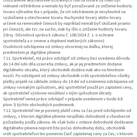
Odstránenie akýchkoľvek ochranných fólií na tovare by malo byť
vnímané reštriktívne a nemalo by byť považované za zníženie hodnoty
tovaru výhradne iba v prípade, že ich odstránenie je nevyhnutné na
vyskúšanie a otestovanie tovaru. Kuchynské tovary alebo tovary
určené na remeselné činnosti by napríklad nemali byť skúšané priamo
pri činnosti, ale tzv. na sucho, inak by išlo o zníženie hodnoty tovaru.
Zdroj : Dôvodová správa k zákonu č. 108/2024 Z. z. o ochrane
spotrebiteľa a o zmene a doplnení niektorých zákonov)
Osobitosti odstúpenia od zmluvy utvorenej na diaľku, ktorej
predmetom je digitálne plnenie
7.11. Spotrebiteľ, má právo odstúpiť od zmluvy bez uvedenia dôvodu
do 14 dní odo dňa uzavretia zmluvy, ak je jej predmetom dodanie
digitálneho obsahu, ktorý obchodník dodáva inak ako na hmotnom
nosiči. Po odstúpení od zmluvy obchodník vráti spotrebiteľovi všetky
platby prijaté na základe zmluvy do 14 dní od oznámenia odstúpenia od
zmluvy rovnakým spôsobom, aký spotrebiteľ použil pri zaplatení ceny,
ak spotrebiteľ výslovne nesúhlasí s iným spôsobom úhrady.
Spotrebiteľ nemá právo odstúpiť v prípade uvedenom v bode 6.8.
písm. l) týchto obchodných podmienok.
7.12. Spotrebiteľ nie je povinný platiť cenu za čas pred odstúpením od
zmluvy, v ktorom digitálne plnenie nespĺňalo dohodnuté a všeobecné
požiadavky podľa zákona. Ak však bolo v zmluve dohodnuté dodávanie
digitálneho plnenia nepretržite počas dohodnutej doby, obchodník
vráti spotrebiteľovi len pomernú časť zaplatenej ceny za čas, v ktorom