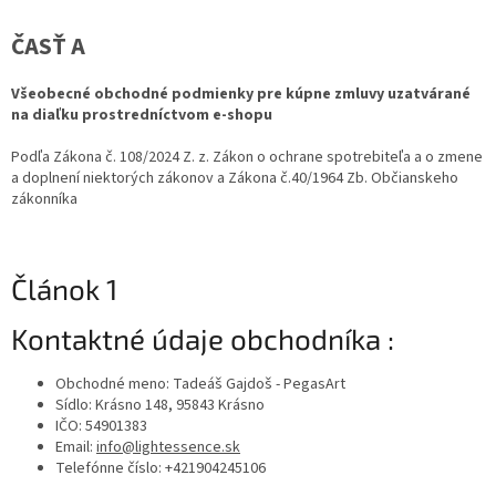
ČASŤ A
Všeobecné obchodné podmienky pre kúpne zmluvy uzatvárané
na diaľku prostredníctvom e-shopu
Podľa Zákona č. 108/2024 Z. z. Zákon o ochrane spotrebiteľa a o zmene
a doplnení niektorých zákonov a Zákona č.40/1964 Zb. Občianskeho
zákonníka
Článok 1
Kontaktné údaje obchodníka :
Obchodné meno: Tadeáš Gajdoš - PegasArt
Sídlo: Krásno 148, 95843 Krásno
IČO: 54901383
Email:
info@lightessence.sk
Telefónne číslo: +421904245106