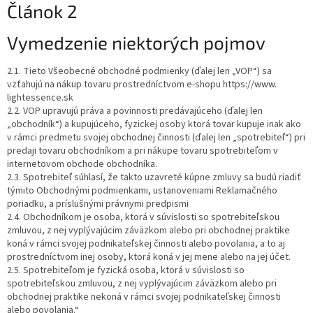
Článok 2
Vymedzenie niektorých pojmov
2.1. Tieto Všeobecné obchodné podmienky (ďalej len „VOP“) sa
vzťahujú na nákup tovaru prostredníctvom e-shopu https://www.
lightessence.sk
2.2. VOP upravujú práva a povinnosti predávajúceho (ďalej len
„obchodník“) a kupujúceho, fyzickej osoby ktorá tovar kupuje inak ako
v rámci predmetu svojej obchodnej činnosti (ďalej len „spotrebiteľ“) pri
predaji tovaru obchodníkom a pri nákupe tovaru spotrebiteľom v
internetovom obchode obchodníka.
2.3. Spotrebiteľ súhlasí, že takto uzavreté kúpne zmluvy sa budú riadiť
týmito Obchodnými podmienkami, ustanoveniami Reklamačného
poriadku, a príslušnými právnymi predpismi
2.4. Obchodníkom je osoba, ktorá v súvislosti so spotrebiteľskou
zmluvou, z nej vyplývajúcim záväzkom alebo pri obchodnej praktike
koná v rámci svojej podnikateľskej činnosti alebo povolania, a to aj
prostredníctvom inej osoby, ktorá koná v jej mene alebo na jej účet.
2.5. Spotrebiteľom je fyzická osoba, ktorá v súvislosti so
spotrebiteľskou zmluvou, z nej vyplývajúcim záväzkom alebo pri
obchodnej praktike nekoná v rámci svojej podnikateľskej činnosti
alebo povolania.“