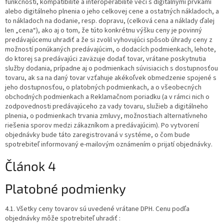
funkčnosti, kompatibilite a interoperabilite veci s digitálnymi prvkami
alebo digitálneho plnenia o jeho celkovej cene a ostatných nákladoch, a
to nákladoch na dodanie, resp. dopravu, (celková cena a náklady ďalej
len „cena“), ako aj o tom, že túto konkrétnu výšku ceny je povinný
predávajúcemu uhradiť a že si zvolil vyhovujúci spôsob úhrady ceny z
možností ponúkaných predávajúcim, o dodacích podmienkach, lehote,
do ktorej sa predávajúci zaväzuje dodať tovar, vrátane poskytnutia
služby dodania, prípadne aj o podmienkach súvisiacich s dostupnosťou
tovaru, ak sa na daný tovar vzťahuje akékoľvek obmedzenie spojené s
jeho dostupnosťou, o platobných podmienkach, a o všeobecných
obchodných podmienkach a Reklamačnom poriadku (a v rámci nich o
zodpovednosti predávajúceho za vady tovaru, služieb a digitálneho
plnenia, o podmienkach trvania zmluvy, možnostiach alternatívneho
riešenia sporov medzi zákazníkom a predávajúcim). Po vytvorení
objednávky bude táto zaregistrovaná v systéme, o čom bude
spotrebiteľ informovaný e-mailovým oznámením o prijatí objednávky.
Článok 4
Platobné podmienky
4.1. Všetky ceny tovarov sú uvedené vrátane DPH. Cenu podľa
objednávky môže spotrebiteľ uhradiť :