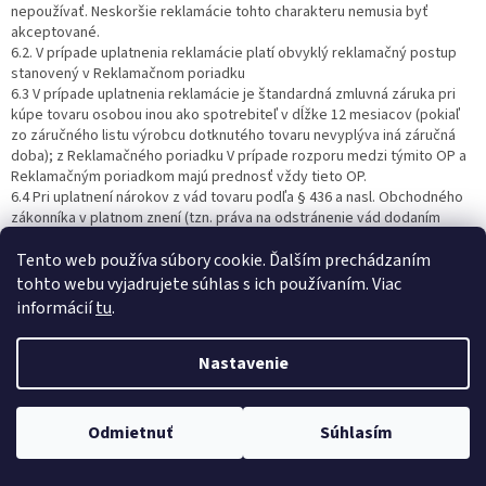
nepoužívať. Neskoršie reklamácie tohto charakteru nemusia byť
akceptované.
6.2. V prípade uplatnenia reklamácie platí obvyklý reklamačný postup
stanovený v Reklamačnom poriadku
6.3 V prípade uplatnenia reklamácie je štandardná zmluvná záruka pri
kúpe tovaru osobou inou ako spotrebiteľ v dĺžke 12 mesiacov (pokiaľ
zo záručného listu výrobcu dotknutého tovaru nevyplýva iná záručná
doba); z Reklamačného poriadku V prípade rozporu medzi týmito OP a
Reklamačným poriadkom majú prednosť vždy tieto OP.
6.4 Pri uplatnení nárokov z vád tovaru podľa § 436 a nasl. Obchodného
zákonníka v platnom znení (tzn. práva na odstránenie vád dodaním
náhradného resp. chýbajúceho tovaru, opravou tovaru, ak sú vady
Tento web používa súbory cookie. Ďalším prechádzaním
opraviteľné, primeranú zľavu alebo odstúpenie od objednávky)
kupujúci prinesie reklamovaný kompletný tovar vrátane originál faktúry.
tohto webu vyjadrujete súhlas s ich používaním. Viac
Toto ustanovenie sa neaplikuje v prípade dodania elektronického
informácií
tu
.
obsahu inak, ako na hmotnom nosiči.
6.5 Obchodník nezodpovedá za vady, ku ktorým došlo mechanickým
Nastavenie
poškodením výrobku, prevádzkovaním výrobku v nevhodných
podmienkach (najmä chemicky agresívne, prašné, vlhké prostredie, v
silnom magnetickom poli a pod.), zásahom do výrobku inou ako
oprávnenou osobou (autorizovaným servisom), alebo ktoré boli
Odmietnuť
Súhlasím
spôsobené živelnou pohromou alebo nesprávnym napájacím napätím.
Obchodník rovnako nezodpovedá za vady elektronického obsahu; v