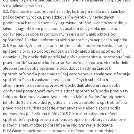
digitálneho plnenia (naopak toto ustanovenie sa aplikuje v prípade veci
s digitálnymi prvkami).
8.3. Obchodník nezodpovedá za vady, ku ktorým došlo mechanickým
poškodením výrobku, prevádzkovaním výrobku v nevhodných
podmienkach (najmä chemicky agresívne, prašné, vlhké prostredie, v
silnom magnetickom poli a pod.), zásahom do výrobku inou, ako
oprávnenou osobou (autorizovaným servisom), alebo ktoré boli
spôsobené živelnou pohromou alebo nesprávnym napájacím napätím.
8.4. V prípade, že medzi spotrebiteľom a obchodníkom vznikne spor z
uplatnenia práv zo zodpovednosti za vady alebo ak sa spotrebiteľ
domnieva, že obchodník porušil iné práva spotrebiteľa, spotrebiteľ má
právo obrátiť sa na obchodníka so žiadosťou o nápravu. Ak obchodník
alebo určená osoba oprávnená posudzovať vady na žiadosť
spotrebiteľa podľa predchádzajúcej vety odpovie zamietavo informuje
spotrebiteľa na trvanlivom médiu o príslušných subjektoch
alternatívneho riešenia sporov. Ak obchodník alebo určená osoba
oprávnená posudzovať vady na žiadosť spotrebiteľa podľa prvej vety
tohto bodu odpovie zamietavo alebo na takúto žiadosť neodpovie v
lehote do 30 dní odo dňa jej odoslania spotrebiteľom, spotrebiteľ má
právo podať návrh na začatie alternatívneho riešenia sporu podľa
ustanovenia § 12 zákona č. 391/2015 Z.z. o alternatívnom riešení
spotrebiteľských sporov a o zmene a doplnení niektorých zákonov v
platnom znení, možnosť obrátiť sa na súd tým nie je dotknutá.
Príslušným subjektom na alternatívne riešenie spotrebiteľských