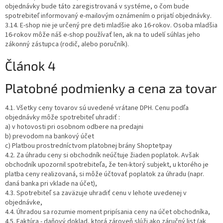
objednávky bude táto zaregistrovaná v systéme, o čom bude
spotrebiteľ informovaný e-mailovým oznámením o prijatí objednávky.
3.14. E-shop nie je určený pre deti mladšie ako 16-rokov. Osoba mladšia
16-rokov môže náš e-shop používať len, ak na to udelí súhlas jeho
zákonný zástupca (rodič, alebo poručník).
Článok 4
Platobné podmienky a cena za tovar
4.1. Všetky ceny tovarov sú uvedené vrátane DPH. Cenu podľa
objednávky môže spotrebiteľ uhradiť :
a) v hotovosti pri osobnom odbere na predajni
b) prevodom na bankový účet
c) Platbou prostredníctvom platobnej brány Shoptetpay
4.2. Za úhradu ceny si obchodník neúčtuje žiaden poplatok. Avšak
obchodník upozornil spotrebiteľa, že ten-ktorý subjekt, u ktorého je
platba ceny realizovaná, si môže účtovať poplatok za úhradu (napr.
daná banka pri vklade na účet),
4.3. Spotrebiteľ sa zaväzuje uhradiť cenu v lehote uvedenej v
objednávke,
4.4. Úhradou sa rozumie moment pripísania ceny na účet obchodníka,
4.5. Faktúra - daňový doklad, ktorá zároveň slúži ako záručný list (ak