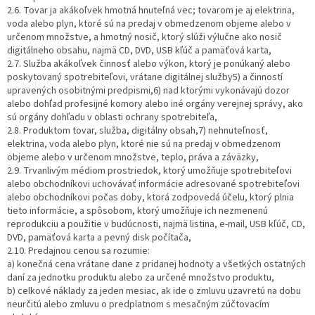
2.6. Tovar ja akákoľvek hmotná hnuteľná vec; tovarom je aj elektrina,
voda alebo plyn, ktoré sú na predaj v obmedzenom objeme alebo v
určenom množstve, a hmotný nosič, ktorý slúži výlučne ako nosič
digitálneho obsahu, najmä CD, DVD, USB kľúč a pamäťová karta,
2.7. Služba akákoľvek činnosť alebo výkon, ktorý je ponúkaný alebo
poskytovaný spotrebiteľovi, vrátane digitálnej služby5) a činností
upravených osobitnými predpismi,6) nad ktorými vykonávajú dozor
alebo dohľad profesijné komory alebo iné orgány verejnej správy, ako
sú orgány dohľadu v oblasti ochrany spotrebiteľa,
2.8. Produktom tovar, služba, digitálny obsah,7) nehnuteľnosť,
elektrina, voda alebo plyn, ktoré nie sú na predaj v obmedzenom
objeme alebo v určenom množstve, teplo, práva a záväzky,
2.9. Trvanlivým médiom prostriedok, ktorý umožňuje spotrebiteľovi
alebo obchodníkovi uchovávať informácie adresované spotrebiteľovi
alebo obchodníkovi počas doby, ktorá zodpovedá účelu, ktorý plnia
tieto informácie, a spôsobom, ktorý umožňuje ich nezmenenú
reprodukciu a použitie v budúcnosti, najmä listina, e-mail, USB kľúč, CD,
DVD, pamäťová karta a pevný disk počítača,
2.10. Predajnou cenou sa rozumie:
a) konečná cena vrátane dane z pridanej hodnoty a všetkých ostatných
daní za jednotku produktu alebo za určené množstvo produktu,
b) celkové náklady za jeden mesiac, ak ide o zmluvu uzavretú na dobu
neurčitú alebo zmluvu o predplatnom s mesačným zúčtovacím