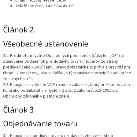
Email:
info@lightessence.sk
Telefónne číslo: +421904245106
Článok 2.
Všeobecné ustanovenie
2.1. Predmetom týchto Obchodných podmienok (ďalej len „OP“) je
stanovenie podmienok pre dodávky tovaru / tovarov zo strany
predávajúceho kupujúcemu, prevod vlastníckeho práva a pravidlá pre
úhradu kúpnej ceny, ako aj ďalšie, s tým súvisiace pravidlá spolupráce
zmluvných strán.
2.2. Kupujúci sa v týchto VOP rozumie zákazník, ktorý pri kúpe tovarov
koná ako podnikateľ v zmysle § 2 ods. 2 zákona č. 513/1991 Zb.
Obchodný zákonník v platnom znení
Článok 3
Objednávanie tovaru
3.1. Kupujúci si objednáva tovar u predávajúceho cez e-shop