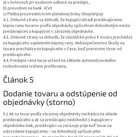
a) v hotovosti pri osobnom odbere na predajni ,
b) prevodom na bank. účet
c) Platba prostredníctvom platobnej brány Shoptetpay
4.2. Zmluvné strany sa dohodli, že kupujúci uhradí predávajúcemu
kúpnu cenu tovarov podľa objednávky spôsobom dohodnutým medzi
predávajúcim a kupujúcim v záväznej objednávke.
4.3. Zmluvné strany sa dohodli, že vlastnícke právo k tovaru prechádza
na kupujúceho zaplatením kúpnej ceny. Nebezpečenstvo škody na
tovare prechádza na kupujúceho v čase, keď prevezme tovar od
predávajúceho.
4.4. Predajná cena nie je určená na základe automatizovaného
rozhodovania vrátane profilovania,
Článok 5
Dodanie tovaru a odstúpenie od
objednávky (storno)
5.1 Ak sa tovar podľa záväznej objednávky nachádza na sklade
predávajúceho a ak sa predávajúci nedohodol s kupujúcim v
objednávke inak, predávajúci sa zaväzuje pripraviť tovar na
odovzdanie kupujúcemu – na dohodnutý spôsob jeho