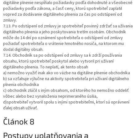
digitálne plnenie nespĺňalo požiadavky podľa dohodnuté a všeobecné
požiadavky podľa zákona, a časť ceny, ktorú spotrebiteľ zaplatil
vopred za dodávanie digitálneho plnenia za čas po odstúpení od
zmluvy.
7.13. Po odstúpení od zmluvy je spotrebiteľ povinný zdržať sa užívania
digitálneho plnenia a jeho poskytovania tretím osobám. Obchodník
môže do 14 dní po oznámení spotrebiteľa o odstúpení od zmluvy
požiadať spotrebiteľa o vrátenie hmotného nosiča, na ktorom mu
dodal digitálny obsah.
7.14. Obchodník sa po odstúpení od zmluvy sa k zdrží používania
obsahu, ktorú spotrebiteľ poskytol alebo vytvoril pri užívaní
digitálneho plnenia. To neplatí, ak tento obsah
a) nemožno využiť inak ako vo väzbe na digitálne plnenie obchodníka
b) sa vzťahuje výlučne na aktivity spotrebiteľa pri užívaní digitálneho
plnenia obchodníka
c) obchodník zlúčil s iným obsahom, od ktorého ho nemožno oddeliť
vôbec alebo bez vynaloženia neprimeraného úsilia,
d)spotrebiteľ vytvoril spolu s inými spotrebiteľmi, ktorí sú oprávnení
ďalej obsah užívať.
Článok 8
Postupy uplatňovania a