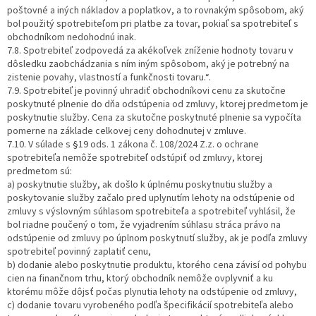
poštovné a iných nákladov a poplatkov, a to rovnakým spôsobom, aký
bol použitý spotrebiteľom pri platbe za tovar, pokiaľ sa spotrebiteľ s
obchodníkom nedohodnú inak.
7.8. Spotrebiteľ zodpovedá za akékoľvek zníženie hodnoty tovaru v
dôsledku zaobchádzania s ním iným spôsobom, aký je potrebný na
zistenie povahy, vlastností a funkčnosti tovaru.“.
7.9. Spotrebiteľ je povinný uhradiť obchodníkovi cenu za skutočne
poskytnuté plnenie do dňa odstúpenia od zmluvy, ktorej predmetom je
poskytnutie služby. Cena za skutočne poskytnuté plnenie sa vypočíta
pomerne na základe celkovej ceny dohodnutej v zmluve.
7.10. V súlade s §19 ods. 1 zákona č. 108/2024 Z.z. o ochrane
spotrebiteľa nemôže spotrebiteľ odstúpiť od zmluvy, ktorej
predmetom sú:
a) poskytnutie služby, ak došlo k úplnému poskytnutiu služby a
poskytovanie služby začalo pred uplynutím lehoty na odstúpenie od
zmluvy s výslovným súhlasom spotrebiteľa a spotrebiteľ vyhlásil, že
bol riadne poučený o tom, že vyjadrením súhlasu stráca právo na
odstúpenie od zmluvy po úplnom poskytnutí služby, ak je podľa zmluvy
spotrebiteľ povinný zaplatiť cenu,
b) dodanie alebo poskytnutie produktu, ktorého cena závisí od pohybu
cien na finančnom trhu, ktorý obchodník nemôže ovplyvniť a ku
ktorému môže dôjsť počas plynutia lehoty na odstúpenie od zmluvy,
c) dodanie tovaru vyrobeného podľa špecifikácií spotrebiteľa alebo