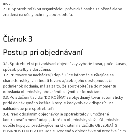
moci,
2.16. Spotrebiteľskou organizáciou právnická osoba založená alebo
zriadená na účely ochrany spotrebiteľa.
Článok 3
Postup pri objednávaní
3.1. Spotrebiteľ si pri zadávaní objednávky vyberie tovar, počet kusov,
spôsob platby a doručenia.
3.2. Pri tovare sa nachádzajú doplňujúce informácie týkajúce sa
charakteristiky, vlastností tovaru a/alebo jeho dostupnosti, či
podmienok dodania, má sa za to, že spotrebiteľ sa do momentu
odoslania objednávky oboznámil i s týmito informáciami.
3.3. Po stlačení tlačidla "DO KOŠÍKA" sa objednaný tovar automaticky
pridá do nákupného košíka, ktorý je kedykoľvek k dispozícii na
nahliadnutie pre spotrebiteľa.
3.4. Pred odoslaním objednávky je spotrebiteľovi umožnené
kontrolovať a meniť údaje, ktoré do objednávky vložil. Objednávku
odošle kupujúci predávajúcemu kliknutím na tlačidlo OBJEDNAŤ S
POVINNOSŤOU PLATBY. Údaje uvedené v objednávke sú predávajúcim