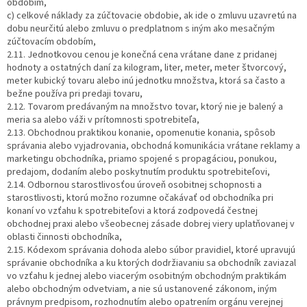
obdobím,
c) celkové náklady za zúčtovacie obdobie, ak ide o zmluvu uzavretú na
dobu neurčitú alebo zmluvu o predplatnom s iným ako mesačným
zúčtovacím obdobím,
2.11. Jednotkovou cenou je konečná cena vrátane dane z pridanej
hodnoty a ostatných daní za kilogram, liter, meter, meter štvorcový,
meter kubický tovaru alebo inú jednotku množstva, ktorá sa často a
bežne používa pri predaji tovaru,
2.12. Tovarom predávaným na množstvo tovar, ktorý nie je balený a
meria sa alebo váži v prítomnosti spotrebiteľa,
2.13. Obchodnou praktikou konanie, opomenutie konania, spôsob
správania alebo vyjadrovania, obchodná komunikácia vrátane reklamy a
marketingu obchodníka, priamo spojené s propagáciou, ponukou,
predajom, dodaním alebo poskytnutím produktu spotrebiteľovi,
2.14. Odbornou starostlivosťou úroveň osobitnej schopnosti a
starostlivosti, ktorú možno rozumne očakávať od obchodníka pri
konaní vo vzťahu k spotrebiteľovi a ktorá zodpovedá čestnej
obchodnej praxi alebo všeobecnej zásade dobrej viery uplatňovanej v
oblasti činnosti obchodníka,
2.15. Kódexom správania dohoda alebo súbor pravidiel, ktoré upravujú
správanie obchodníka a ku ktorých dodržiavaniu sa obchodník zaviazal
vo vzťahu k jednej alebo viacerým osobitným obchodným praktikám
alebo obchodným odvetviam, a nie sú ustanovené zákonom, iným
právnym predpisom, rozhodnutím alebo opatrením orgánu verejnej