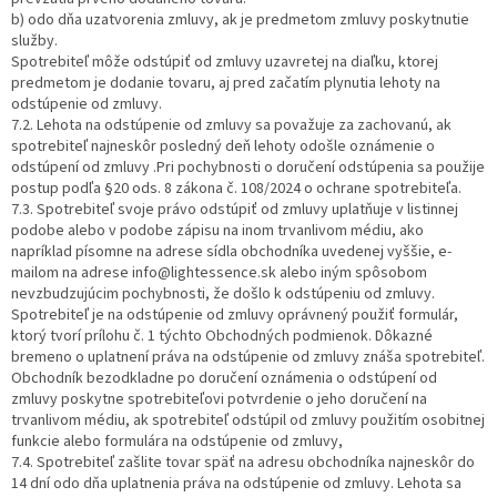
b) odo dňa uzatvorenia zmluvy, ak je predmetom zmluvy poskytnutie
služby.
Spotrebiteľ môže odstúpiť od zmluvy uzavretej na diaľku, ktorej
predmetom je dodanie tovaru, aj pred začatím plynutia lehoty na
odstúpenie od zmluvy.
7.2. Lehota na odstúpenie od zmluvy sa považuje za zachovanú, ak
spotrebiteľ najneskôr posledný deň lehoty odošle oznámenie o
odstúpení od zmluvy .Pri pochybnosti o doručení odstúpenia sa použije
postup podľa §20 ods. 8 zákona č. 108/2024 o ochrane spotrebiteľa.
7.3. Spotrebiteľ svoje právo odstúpiť od zmluvy uplatňuje v listinnej
podobe alebo v podobe zápisu na inom trvanlivom médiu, ako
napríklad písomne na adrese sídla obchodníka uvedenej vyššie, e-
mailom na adrese info@lightessence.sk alebo iným spôsobom
nevzbudzujúcim pochybnosti, že došlo k odstúpeniu od zmluvy.
Spotrebiteľ je na odstúpenie od zmluvy oprávnený použiť formulár,
ktorý tvorí prílohu č. 1 týchto Obchodných podmienok. Dôkazné
bremeno o uplatnení práva na odstúpenie od zmluvy znáša spotrebiteľ.
Obchodník bezodkladne po doručení oznámenia o odstúpení od
zmluvy poskytne spotrebiteľovi potvrdenie o jeho doručení na
trvanlivom médiu, ak spotrebiteľ odstúpil od zmluvy použitím osobitnej
funkcie alebo formulára na odstúpenie od zmluvy,
7.4. Spotrebiteľ zašlite tovar späť na adresu obchodníka najneskôr do
14 dní odo dňa uplatnenia práva na odstúpenie od zmluvy. Lehota sa