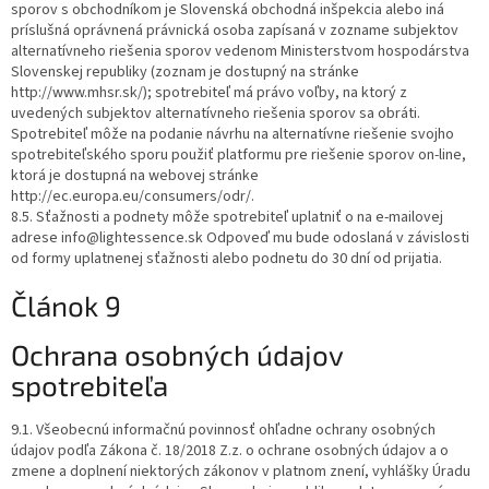
sporov s obchodníkom je Slovenská obchodná inšpekcia alebo iná
príslušná oprávnená právnická osoba zapísaná v zozname subjektov
alternatívneho riešenia sporov vedenom Ministerstvom hospodárstva
Slovenskej republiky (zoznam je dostupný na stránke
http://www.mhsr.sk/); spotrebiteľ má právo voľby, na ktorý z
uvedených subjektov alternatívneho riešenia sporov sa obráti.
Spotrebiteľ môže na podanie návrhu na alternatívne riešenie svojho
spotrebiteľského sporu použiť platformu pre riešenie sporov on-line,
ktorá je dostupná na webovej stránke
http://ec.europa.eu/consumers/odr/.
8.5. Sťažnosti a podnety môže spotrebiteľ uplatniť o na e-mailovej
adrese info@lightessence.sk Odpoveď mu bude odoslaná v závislosti
od formy uplatnenej sťažnosti alebo podnetu do 30 dní od prijatia.
Článok 9
Ochrana osobných údajov
spotrebiteľa
9.1. Všeobecnú informačnú povinnosť ohľadne ochrany osobných
údajov podľa Zákona č. 18/2018 Z.z. o ochrane osobných údajov a o
zmene a doplnení niektorých zákonov v platnom znení, vyhlášky Úradu