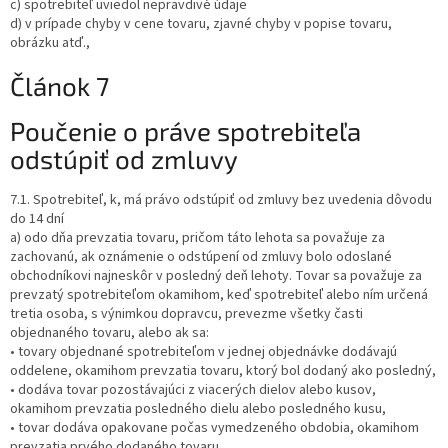
c) spotrebiteľ uviedol nepravdivé údaje
d) v prípade chyby v cene tovaru, zjavné chyby v popise tovaru,
obrázku atď.,
Článok 7
Poučenie o práve spotrebiteľa
odstúpiť od zmluvy
7.1. Spotrebiteľ, k, má právo odstúpiť od zmluvy bez uvedenia dôvodu
do 14 dní
a) odo dňa prevzatia tovaru, pričom táto lehota sa považuje za
zachovanú, ak oznámenie o odstúpení od zmluvy bolo odoslané
obchodníkovi najneskôr v posledný deň lehoty. Tovar sa považuje za
prevzatý spotrebiteľom okamihom, keď spotrebiteľ alebo ním určená
tretia osoba, s výnimkou dopravcu, prevezme všetky časti
objednaného tovaru, alebo ak sa:
• tovary objednané spotrebiteľom v jednej objednávke dodávajú
oddelene, okamihom prevzatia tovaru, ktorý bol dodaný ako posledný,
• dodáva tovar pozostávajúci z viacerých dielov alebo kusov,
okamihom prevzatia posledného dielu alebo posledného kusu,
• tovar dodáva opakovane počas vymedzeného obdobia, okamihom
prevzatia prvého dodaného tovaru.