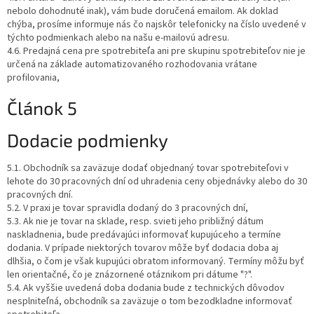
nebolo dohodnuté inak), vám bude doručená emailom. Ak doklad
chýba, prosíme informuje nás čo najskôr telefonicky na číslo uvedené v
týchto podmienkach alebo na našu e-mailovú adresu.
4.6. Predajná cena pre spotrebiteľa ani pre skupinu spotrebiteľov nie je
určená na základe automatizovaného rozhodovania vrátane
profilovania,
Článok 5
Dodacie podmienky
5.1. Obchodník sa zaväzuje dodať objednaný tovar spotrebiteľovi v
lehote do 30 pracovných dní od uhradenia ceny objednávky alebo do 30
pracovných dní.
5.2. V praxi je tovar spravidla dodaný do 3 pracovných dní,
5.3. Ak nie je tovar na sklade, resp. svieti jeho približný dátum
naskladnenia, bude predávajúci informovať kupujúceho a termíne
dodania. V prípade niektorých tovarov môže byť dodacia doba aj
dlhšia, o čom je však kupujúci obratom informovaný. Termíny môžu byť
len orientačné, čo je znázornené otáznikom pri dátume "?".
5.4. Ak vyššie uvedená doba dodania bude z technických dôvodov
nesplniteľná, obchodník sa zaväzuje o tom bezodkladne informovať