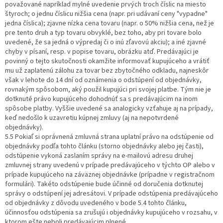
považované napríklad mylné uvedenie prvých troch číslic na miesto
štyroch; o jednu číslicu nižšia cena (napr. pri udávaní ceny "vypadne"
jedna číslica); zjavne nízka cena tovaru (napr. o 50% nižšia cena, než je
pre tento druh a typ tovaru obvyklé, bez toho, aby pri tovare bolo
uvedené, že sa jedná o výpredaj či o inú zľavovú akciu); a iné zjavné
chyby v písaní, resp. v popise tovaru, obrázku atď. Predávajúci je
povinný o tejto skutočnosti okamžite informovať kupujúceho a vrátiť
mu už zaplatenú zálohu za tovar bez zbytočného odkladu, najneskôr
však v lehote do 14 dní od oznámenia o odstúpení od objednávky,
rovnakým spôsobom, aký použil kupujúci pri svojej platbe. Tým nie je
dotknuté právo kupujúceho dohodnúť sa s predávajúcim na inom
spôsobe platby. Vyššie uvedené sa analogicky vzťahuje aj na prípady,
keď nedošlo k uzavretiu kúpnej zmluvy (aj na nepotvrdené
objednávky).
5.5 Pokiaľ si oprávnená zmluvná strana uplatní právo na odstúpenie od
objednávky podľa tohto článku (storno objednávky alebo jej časti),
odstúpenie vykoná zaslaním správy na e-mailovú adresu druhej
zmluvnej strany uvedenú v prípade predávajúceho v týchto OP alebo v
prípade kupujúceho na záväznej objednávke (prípadne v registračnom
formulári). Takéto odstúpenie bude účinné od doručenia dotknutej
správy o odstúpení jej adresátovi. V prípade odstúpenia predávajúceho
od objednávky z dôvodu uvedeného v bode 5.4 tohto článku,
účinnosťou odstúpenia sa zrušujú i objednávky kupujúceho v rozsahu, v
ktorom ešte neboli predávajúcim plnené.