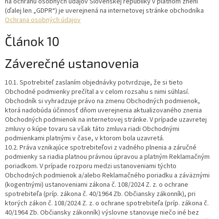
na ochranu osobných údajov Slovenskej republiky v platnom znení
(ďalej len „GDPR“) je uverejnená na internetovej stránke obchodníka
Ochrana osobných údajov
Článok 10
Záverečné ustanovenia
10.1. Spotrebiteľ zaslaním objednávky potvrdzuje, že si tieto
Obchodné podmienky prečítal a v celom rozsahu s nimi súhlasí.
Obchodník si vyhradzuje právo na zmenu Obchodných podmienok,
ktorá nadobúda účinnosť dňom uverejnenia aktualizovaného znenia
Obchodných podmienok na internetovej stránke. V prípade uzavretej
zmluvy o kúpe tovaru sa však táto zmluva riadi Obchodnými
podmienkami platnými v čase, v ktorom bola uzavretá.
10.2. Práva vznikajúce spotrebiteľovi z vadného plnenia a záručné
podmienky sa riadia platnou právnou úpravou a platným Reklamačným
poriadkom. V prípade rozporu medzi ustanoveniami týchto
Obchodných podmienok a/alebo Reklamačného poriadku a záväznými
(kogentnými) ustanoveniami zákona č. 108/2024 Z. z. o ochrane
spotrebiteľa (príp. zákona č. 40/1964 Zb. Občiansky zákonník), pri
ktorých zákon č. 108/2024 Z. z. o ochrane spotrebiteľa (príp. zákona č.
40/1964 Zb. Občiansky zákonník) výslovne stanovuje niečo iné bez