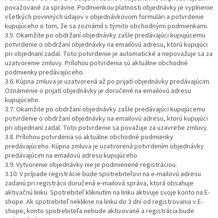
považované za správne. Podmienkou platnosti objednávky je vyplnenie
všetkých povinných údajov v objednávkovom formulári a potvrdenie
kupujúceho o tom, že sa zoznámil s týmito obchodnými podmienkami.
3.5. Okamžite po obdržaní objednávky zašle predávajúci kupujúcemu
potvrdenie o obdržaní objednávky na emailovú adresu, ktorú kupujúci
pri objednaní zadal. Toto potvrdenie je automatické a nepovažuje sa za
uzatvorenie zmluvy. Prílohou potvrdenia sú aktuálne obchodné
podmienky predávajúceho.
3.6. Kúpna zmluva je uzatvorená až po prijatí objednávky predávajúcim.
Oznámenie o prijatí objednávky je doručené na emailovú adresu
kupujúceho.
3.7. Okamžite po obdržaní objednávky zašle predávajúci kupujúcemu
potvrdenie o obdržaní objednávky na emailovú adresu, ktorú kupujúci
pri objednaní zadal. Toto potvrdenie sa považuje za uzavretie zmluvy.
3.8. Prílohou potvrdenia sú aktuálne obchodné podmienky
predávajúceho. Kúpna zmluva je uzatvorená potvrdením objednávky
predávajúcim na emailovú adresu kupujúceho.
3.9. Vytvorenie objednávky nie je podmienené registráciou.
3.10. V prípade registrácie bude spotrebiteľovi na e-mailovú adresu
zadanú pri registrácii doručená e-mailová správa, ktorá obsahuje
aktivačnú linku. Spotrebiteľ kliknutím na linku aktivuje svoje konto na E-
shope. Ak spotrebiteľ neklikne na linku do 3 dní od registrovania v E-
shope, konto spotrebiteľa nebude aktivované a registrácia bude