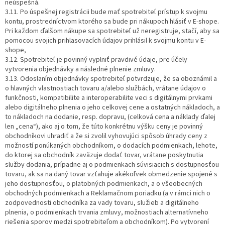
neúspešná.
3.11. Po úspešnej registrácii bude mať spotrebiteľ prístup k svojmu
kontu, prostredníctvom ktorého sa bude pri nákupoch hlásiť v E-shope.
Pri každom ďalšom nákupe sa spotrebiteľ už neregistruje, stačí, aby sa
pomocou svojich prihlasovacích údajov prihlásil k svojmu kontu v E-
shope,
3.12. Spotrebiteľ je povinný vyplniť pravdivé údaje, pre účely
vytvorenia objednávky a následné plnenie zmluvy.
3.13. Odoslaním objednávky spotrebiteľ potvrdzuje, že sa oboznámil a
o hlavných vlastnostiach tovaru a/alebo službách, vrátane údajov o
funkčnosti, kompatibilite a interoperabilite veci s digitálnymi prvkami
alebo digitálneho plnenia o jeho celkovej cene a ostatných nákladoch, a
to nákladoch na dodanie, resp. dopravu, (celková cena a náklady ďalej
len „cena“), ako aj o tom, že túto konkrétnu výšku ceny je povinný
obchodníkovi uhradiť a že si zvolil vyhovujúci spôsob úhrady ceny z
možností ponúkaných obchodníkom, o dodacích podmienkach, lehote,
do ktorej sa obchodník zaväzuje dodať tovar, vrátane poskytnutia
služby dodania, prípadne aj o podmienkach súvisiacich s dostupnosťou
tovaru, ak sa na daný tovar vzťahuje akékoľvek obmedzenie spojené s
jeho dostupnosťou, o platobných podmienkach, a o všeobecných
obchodných podmienkach a Reklamačnom poriadku (a v rámci nich o
zodpovednosti obchodníka za vady tovaru, služieb a digitálneho
plnenia, o podmienkach trvania zmluvy, možnostiach alternatívneho
riešenia sporov medzi spotrebiteľom a obchodníkom). Po vytvorení