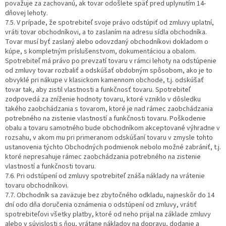
považuje za zachovanú, ak tovar odošlete späť pred uplynutím 14-
dňovej lehoty.
7.5. V prípade, že spotrebiteľ svoje právo odstúpiť od zmluvy uplatní,
vráti tovar obchodníkovi, a to zaslaním na adresu sídla obchodníka.
Tovar musí byť zaslaný alebo odovzdaný obchodníkovi dokladom o
kúpe, s kompletným príslušenstvom, dokumentáciou a obalom.
Spotrebiteľ má právo po prevzatí tovaru v rámci lehoty na odstúpenie
od zmluvy tovar rozbaliť a odskúšať obdobným spôsobom, ako je to
obvyklé pri nákupe v klasickom kamennom obchode, t.j. odskúšať
tovar tak, aby zistil vlastnosti a funkčnosť tovaru. Spotrebiteľ
zodpovedá za zníženie hodnoty tovaru, ktoré vzniklo v dôsledku
takého zaobchádzania s tovarom, ktoré je nad rámec zaobchádzania
potrebného na zistenie vlastností a funkčnosti tovaru. Poškodenie
obalu a tovaru samotného bude obchodníkom akceptované výhradne v
rozsahu, v akom mu pri primeranom odskúšaní tovaru v zmysle tohto
ustanovenia týchto Obchodných podmienok nebolo možné zabrániť, t.j.
ktoré nepresahuje rámec zaobchádzania potrebného na zistenie
vlastností a funkčnosti tovaru.
7.6. Pri odstúpení od zmluvy spotrebiteľ znáša náklady na vrátenie
tovaru obchodníkovi.
7.7. Obchodník sa zaväzuje bez zbytočného odkladu, najneskôr do 14
dní odo dňa doručenia oznámenia o odstúpení od zmluvy, vrátiť
spotrebiteľovi všetky platby, ktoré od neho prijal na základe zmluvy
alebo v súvislosti s ňou, vrátane nákladov na dopravu, dodanie a