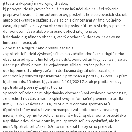
j) tovar zakúpený na verejnej dražbe,
k) poskytnutie ubytovacích služieb na iný účel ako na účel bývania,
preprava tovaru, nájom automobilov, poskytnutie stravovacích služieb
alebo poskytnutie služieb súvisiacich s činnosťami v rámci voľného
času, ak podľa zmluvy má obchodník poskytnúť tieto služby v presne
dohodnutom čase alebo v presne dohodnutej lehote,
l) dodanie digitálneho obsahu, ktorý obchodník dodáva inak ako na
hmotnom nosiči, ak
• dodávanie digitálneho obsahu začalo a
• spotrebiteľ udelil výslovný súhlas so začatím dodávania digitálneho
obsahu pred uplynutím lehoty na odstúpenie od zmluvy, vyhlásil, že bol
riadne poučený o tom, že vyjadrením súhlasu stráca právo na
odstúpenie od zmluvy začatím dodávania digitálneho obsahu, a
obchodník poskytol spotrebiteľovi potvrdenie podľa § 17 ods. 12 písm.
b) alebo ods. 13 písm. b), zákona č. 108/2024 Z.z. ak je podľa zmluvy
spotrebiteľ povinný zaplatiť cenu.
Spotrebiteľ odoslaním objednávky obchodníkovi výslovne potvrdzuje,
že obchodník včas a riadne splnil svoje informačné povinnosti podľa
ust. § 5 a § 15 zákona č. 108/2024 Z. z. o ochrane spotrebiteľa.
(Spotrebiteľ by mal s tovarom manipulovať spôsobom v rovnakej
miere, v akej by mu to bolo umožnené v bežnej obchodnej prevádzke.
Napríklad odev alebo obuv by mal spotrebiteľ len vyskúšať, nie ho
nosiť. Spotrebiteľ však môže tovar rozbaliť, aby si ho prezrel.