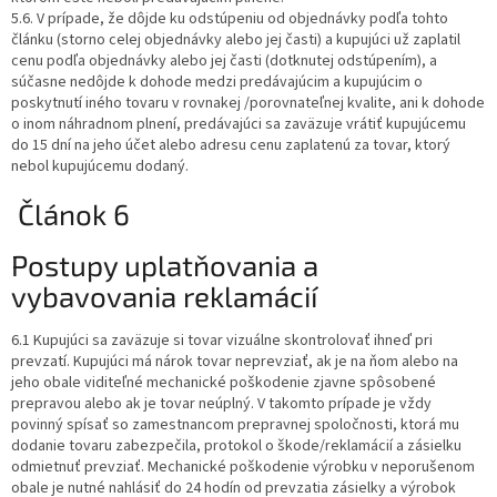
5.6. V prípade, že dôjde ku odstúpeniu od objednávky podľa tohto
článku (storno celej objednávky alebo jej časti) a kupujúci už zaplatil
cenu podľa objednávky alebo jej časti (dotknutej odstúpením), a
súčasne nedôjde k dohode medzi predávajúcim a kupujúcim o
poskytnutí iného tovaru v rovnakej /porovnateľnej kvalite, ani k dohode
o inom náhradnom plnení, predávajúci sa zaväzuje vrátiť kupujúcemu
do 15 dní na jeho účet alebo adresu cenu zaplatenú za tovar, ktorý
nebol kupujúcemu dodaný.
Článok 6
Postupy uplatňovania a
vybavovania reklamácií
6.1 Kupujúci sa zaväzuje si tovar vizuálne skontrolovať ihneď pri
prevzatí. Kupujúci má nárok tovar neprevziať, ak je na ňom alebo na
jeho obale viditeľné mechanické poškodenie zjavne spôsobené
prepravou alebo ak je tovar neúplný. V takomto prípade je vždy
povinný spísať so zamestnancom prepravnej spoločnosti, ktorá mu
dodanie tovaru zabezpečila, protokol o škode/reklamácií a zásielku
odmietnuť prevziať. Mechanické poškodenie výrobku v neporušenom
obale je nutné nahlásiť do 24 hodín od prevzatia zásielky a výrobok