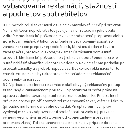
vybavovania reklamácií, sťažností
a podnetov spotrebiteľov
8.1. Spotrebiteľ si tovar musí vizuálne skontrolovať ihneď pri prevzatí.
Má nárok tovar neprebrať vtedy, ak je na ňom alebo na jeho obale
viditeľné mechanické poškodenie zjavne spôsobené prepravou alebo
ak je tovar neúplný. V takomto prípade je vždy povinný spísať so
zamestnancom prepravnej spoločnosti, ktorá mu dodanie tovaru
zabezpečila, protokol o škode/reklamácií a zásielku odmietnuť
prevziať. Mechanické poškodenie výrobku v neporušenom obale je
nutné nahlásiť okamžite v lehote uvedenej v Reklamačnom poriadku po
prevzatí zásielky a výrobok nepoužívať. Neskoršie reklamácie tohto
charakteru nemusia byť akceptované s ohľadom na reklamačné
podmienky prepravcu.
8.2. V prípade uplatnenia reklamácie platí obvyklý reklamačný postup
stanovený v Reklamačnom poriadku . Spotrebiteľ si môže právo na
opravu vadného tovaru uplatniť na adrese obchodníka. Pri uplatnení
práva na opravu priloží spotrebiteľ reklamovaný tovar, vrátane faktúry
(prípadne inú formu daňového dokladu). Pri uplatnení iných práv
vyplývajúcich zo zodpovednosti spoločnosti za vady (t.j. práva na
výmenu veci, práva na odstúpenie od kúpnej zmluvy a práva na
primeranú zľavu) Toto ustanovenie sa neaplikuje v prípade dodania