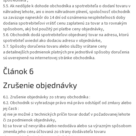
spotrebiteľa ,
5.5. Ak nedôjde k dohode obchodníka a spotrebiteľa o dodaní tovaru v
náhradnej lehote, ani o inom náhradnom plnení, spoločnosť obchodník
sa zaväzuje najneskôr do 14 dní od oznámenia nesplniteľnosti doby
dodania spotrebiteľovi vrátiť cenu zaplatenú za tovar a to rovnakým
spôsobom, aký bol použitý pri platbe ceny objednávky,
5.6. Obchodník dodá spotrebiteľovi objednaný tovar na adresu, ktorú
spotrebiteľ uviedol ako dodaciu adresu v objednávke,
5.7. Spôsoby doručenia tovaru alebo služby vrátane ceny
a detailnejších podmienok platných pre jednotlivé spôsoby doručenia
sú uverejnené na internetovej stránke obchodníka.
Článok 6
Zrušenie objednávky
6.1. Zrušenie objednávky zo strany obchodníka :
6.2. Obchodník si vyhradzuje právo má právo odstúpiť od zmluvy alebo
jej časti :
a) nie je možné z technických príčin tovar dodať v požadovanej lehote
či za podmienok objednávky,
b) sa tovar už nevyrába alebo nedodáva alebo sa výrazným spôsobom
zmenila jeho cena účtovaná zo strany dodávateľa tovaru