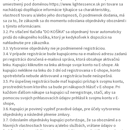
umiestnený pod doménou https://www. lightessence.sk pri tovare sa
nachádzajú doplňujúce informácie týkajúce sa charakteristiky,
vlastností tovaru a/alebo jeho dostupnosti, či podmienok dodania, má
sa za to, že zákazník sa do momentu odoslania objednávky oboznámil i
s týmito informáciami.
3.2. Po stlačení tlačidla "DO KOŠÍKA" sa objednaný tovar automaticky
pridá do nákupného košíka, ktorý je kedykoľvek k dispozícii na
nahliadnutie pre zákazníka.
3.3. Vytvorenie objednávky nie je podmienené registráciou.
3.4. V prípade registrácie bude kupujúcemu na e-mailovú adresu zadanú
pri registrácii doručená e-mailová správa, ktorá obsahuje aktivačnú
linku. Kupujúci kliknutím na linku aktivuje svoje konto na E-shope. Ak
kupujúci neklikne na linku do 3 dní od registrovania v E-shope, konto
spotrebiteľa nebude aktivované a registrácia bude neúspešná.
3.5. Po úspešnej registrácii bude mať kupujúci prístup k svojmu kontu,
prostredníctvom ktorého sa bude pri nákupoch hlásiť v E-shope. Pri
každom ďalšom nákupe sa kupujúci už neregistruje, stačí, aby sa
pomocou svojich prihlasovacích údajov prihlásil k svojmu kontu v E-
shope,
3.6. Kupujúci je povinný vyplniť pravdivé údaje, pre účely vytvorenia
objednávky a následné plnenie zmluvy.
3.7. Odoslaním objednávky kupujúci potvrdzuje, že sa oboznámil a o
hlavných vlastnostiach tovaru a/alebo službách, vrátane údajov o