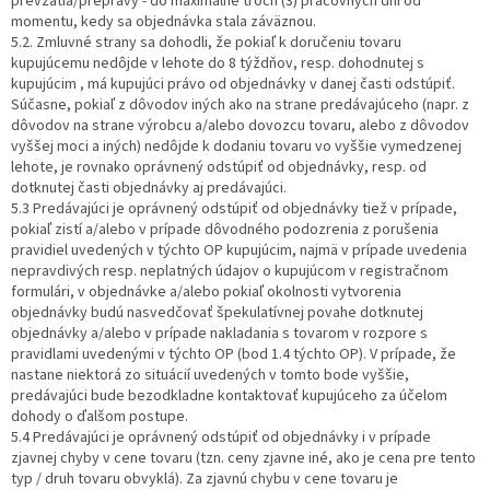
prevzatia/prepravy - do maximálne troch (3) pracovných dní od
momentu, kedy sa objednávka stala záväznou.
5.2. Zmluvné strany sa dohodli, že pokiaľ k doručeniu tovaru
kupujúcemu nedôjde v lehote do 8 týždňov, resp. dohodnutej s
kupujúcim , má kupujúci právo od objednávky v danej časti odstúpiť.
Súčasne, pokiaľ z dôvodov iných ako na strane predávajúceho (napr. z
dôvodov na strane výrobcu a/alebo dovozcu tovaru, alebo z dôvodov
vyššej moci a iných) nedôjde k dodaniu tovaru vo vyššie vymedzenej
lehote, je rovnako oprávnený odstúpiť od objednávky, resp. od
dotknutej časti objednávky aj predávajúci.
5.3 Predávajúci je oprávnený odstúpiť od objednávky tiež v prípade,
pokiaľ zistí a/alebo v prípade dôvodného podozrenia z porušenia
pravidiel uvedených v týchto OP kupujúcim, najmä v prípade uvedenia
nepravdivých resp. neplatných údajov o kupujúcom v registračnom
formulári, v objednávke a/alebo pokiaľ okolnosti vytvorenia
objednávky budú nasvedčovať špekulatívnej povahe dotknutej
objednávky a/alebo v prípade nakladania s tovarom v rozpore s
pravidlami uvedenými v týchto OP (bod 1.4 týchto OP). V prípade, že
nastane niektorá zo situácií uvedených v tomto bode vyššie,
predávajúci bude bezodkladne kontaktovať kupujúceho za účelom
dohody o ďalšom postupe.
5.4 Predávajúci je oprávnený odstúpiť od objednávky i v prípade
zjavnej chyby v cene tovaru (tzn. ceny zjavne iné, ako je cena pre tento
typ / druh tovaru obvyklá). Za zjavnú chybu v cene tovaru je