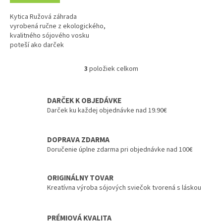
Kytica Ružová záhrada
vyrobená ručne z ekologického,
kvalitného sójového vosku
poteší ako darček
k narodeninám, meninám alebo
pri inej príležitosti. Každý
3
položiek celkom
O
kvietok...
v
l
DARČEK K OBJEDÁVKE
á
d
Darček ku každej objednávke nad 19.90€
a
c
i
DOPRAVA ZDARMA
e
Doručenie úplne zdarma pri objednávke nad 100€
p
r
v
ORIGINÁLNY TOVAR
k
Kreatívna výroba sójových sviečok tvorená s láskou
y
v
ý
PRÉMIOVÁ KVALITA