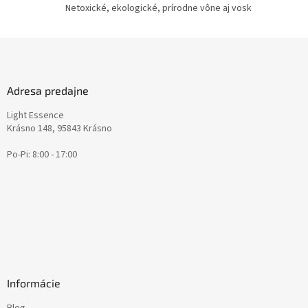
p
Netoxické, ekologické, prírodne vône aj vosk
i
s
u
Z
á
p
ä
Adresa predajne
t
Light Essence
i
Krásno 148, 95843 Krásno
e
Po-Pi: 8:00 - 17:00
Informácie
Blog