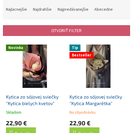
R
a
Najlacnejšie
Najdrahšie
Najpredávanejšie
Abecedne
d
e
n
OTVORIŤ FILTER
i
e
V
p
Novinka
Tip
ý
r
Bestseller
p
o
i
d
s
u
p
k
r
t
o
o
d
Kytica zo sójovej sviečky
Kytica zo sójovej sviečky
v
u
"Kytica bielych kvetov"
"Kytica Margarétka"
k
Skladom
Na objednávku
t
22,90 €
22,90 €
o
v