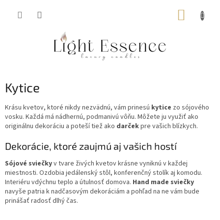
Prejsť
NÁKUP
na
obsah
KOŠÍK
Kytice
Krásu kvetov, ktoré nikdy nezvädnú, vám prinesú
kytice
zo sójového
vosku. Každá má nádhernú, podmanivú vôňu. Môžete ju využiť ako
originálnu dekoráciu a poteší tiež ako
darček
pre vašich blízkych.
Dekorácie, ktoré zaujmú aj vašich hostí
Sójové sviečky
v tvare živých kvetov krásne vyniknú v každej
miestnosti. Ozdobia jedálenský stôl, konferenčný stolík aj komodu.
Interiéru vdýchnu teplo a útulnosť domova.
Hand made sviečky
navyše patria k nadčasovým dekoráciám a pohľad na ne vám bude
prinášať radosť dlhý čas.