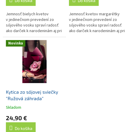
Do košíka
Do košíka
Jemnosť bielych kvetov
Jemnosť kvetov margarétky
v jedinečnom prevedení zo
v jedinečnom prevedení zo
sójového vosku spraví radosť
sójového vosku spraví radosť
ako darček k narodeninám aj pri
ako darček k narodeninám aj pri
iných príležitostiach. Všetky
iných príležitostiach. Všetky
kvety krásne voňajú...
kvety krásne voňajú...
Novinka
Kytica zo sójovej sviečky
"Ružová záhrada"
Skladom
24,90 €
Do košíka