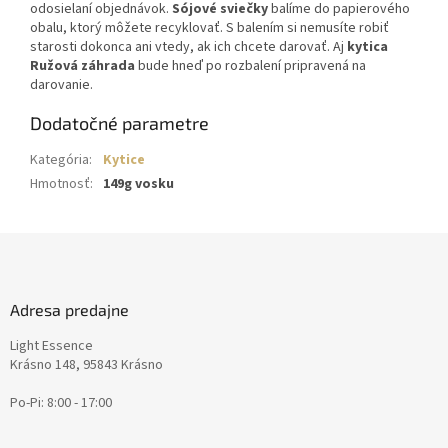
odosielaní objednávok.
Sójové sviečky
balíme do papierového
obalu, ktorý môžete recyklovať. S balením si nemusíte robiť
starosti dokonca ani vtedy, ak ich chcete darovať. Aj
kytica
Ružová záhrada
bude hneď po rozbalení pripravená na
darovanie.
Dodatočné parametre
Kategória
:
Kytice
Hmotnosť
:
149g vosku
Z
á
p
ä
Adresa predajne
t
Light Essence
i
Krásno 148, 95843 Krásno
e
Po-Pi: 8:00 - 17:00