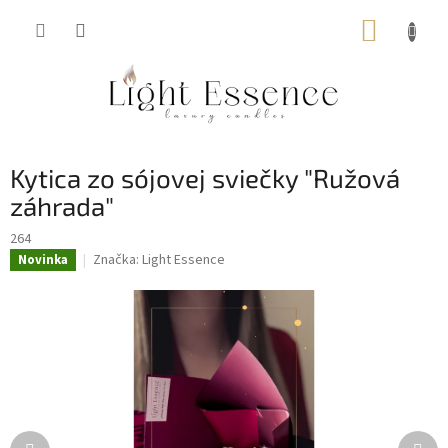
Prejsť
NÁKUP
na
obsah
KOŠÍK
Kytica zo sójovej sviečky "Ružová
záhrada"
264
Značka:
Light Essence
Novinka