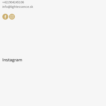
+421904245106
info@lightessence.sk
Instagram