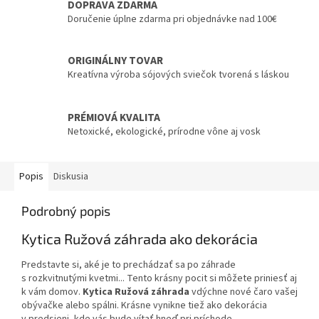
DOPRAVA ZDARMA
Doručenie úplne zdarma pri objednávke nad 100€
ORIGINÁLNY TOVAR
Kreatívna výroba sójových sviečok tvorená s láskou
PRÉMIOVÁ KVALITA
Netoxické, ekologické, prírodne vône aj vosk
Popis
Diskusia
Podrobný popis
Kytica Ružová záhrada ako dekorácia
Predstavte si, aké je to prechádzať sa po záhrade
s rozkvitnutými kvetmi... Tento krásny pocit si môžete priniesť aj
k vám domov.
Kytica Ružová záhrada
vdýchne nové čaro vašej
obývačke alebo spálni. Krásne vynikne tiež ako dekorácia
v predsieni, kde vás bude vítať hneď pri príchode.