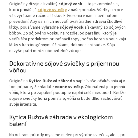
Originálny dizajn a kvalitný
sójový vosk
— to je kombinácia,
ktorú prinášajú
sójové sviečky
z našej ponuky. Všetky ich pre
vás vyrábame ručne s láskou k tvoreniu v nami navrhnutom
prevedení. Aby sa z nich neuvoľňovali žiadne zdraviu škodlivé
látky, používame výhradne
sójový vosk
získavaný zo sójových
bôbov. Zo sójového vosku, na rozdiel od parafínu, ktorý je
vedľajším produktom pri rafinácii ropy, počas horenia neunikajú
látky s karcinogénnymi účinkami, dokonca ani sadze. Sója
navyše patrí medzi obnoviteľné zdroje.
Dekoratívne sójové sviečky s príjemnou
vôňou
Originálna
Kytica Ružová záhrada
naplní vaše očakávania aj v
tom prípade, že hľadáte
vonné sviečky
. Obohatená je o jemnú
vôňu, ktorá po zapálení postupne naplní celú miestnosť. Keďže
sójové sviečky horia pomalšie, vôňa si bude dlho zachovávať
svoju intenzitu.
Kytica Ružová záhrada v ekologickom
balení
Na ochranu prírody myslíme nielen pri výrobe sviečok, ale aj pri