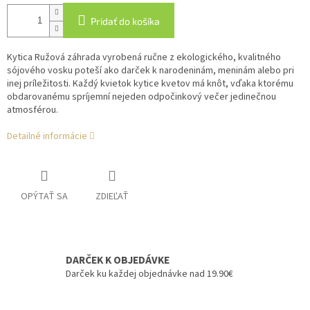
Pridať do košíka
Kytica Ružová záhrada vyrobená ručne z ekologického, kvalitného
sójového vosku poteší ako darček k narodeninám, meninám alebo pri
inej príležitosti. Každý kvietok kytice kvetov má knôt, vďaka ktorému
obdarovanému spríjemní nejeden odpočinkový večer jedinečnou
atmosférou.
Detailné informácie
OPÝTAŤ SA
ZDIEĽAŤ
DARČEK K OBJEDÁVKE
Darček ku každej objednávke nad 19.90€