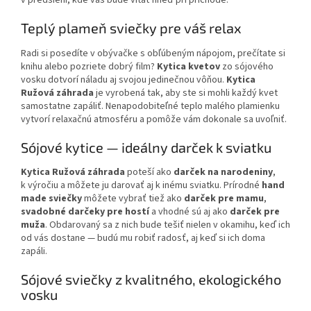
Teplý plameň sviečky pre váš relax
Radi si posedíte v obývačke s obľúbeným nápojom, prečítate si
knihu alebo pozriete dobrý film?
Kytica kvetov
zo sójového
vosku dotvorí náladu aj svojou jedinečnou vôňou.
Kytica
Ružová záhrada
je vyrobená tak, aby ste si mohli každý kvet
samostatne zapáliť. Nenapodobiteľné teplo malého plamienku
vytvorí relaxačnú atmosféru a pomôže vám dokonale sa uvoľniť.
Sójové kytice — ideálny darček k sviatku
Kytica Ružová záhrada
poteší ako
darček na narodeniny
,
k výročiu a môžete ju darovať aj k inému sviatku. Prírodné
hand
made sviečky
môžete vybrať tiež ako
darček pre mamu
,
svadobné darčeky pre hostí
a vhodné sú aj ako
darček pre
muža
. Obdarovaný sa z nich bude tešiť nielen v okamihu, keď ich
od vás dostane — budú mu robiť radosť, aj keď si ich doma
zapáli.
Sójové sviečky z kvalitného, ekologického
vosku