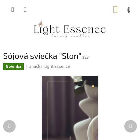
Prejsť
NÁKUP
na
obsah
KOŠÍK
Sójová sviečka "Slon"
323
Značka:
Light Essence
Novinka