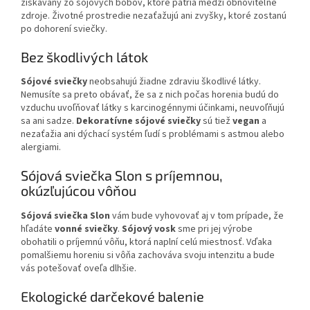
získavaný zo sójových bôbov, ktoré patria medzi obnoviteľné
zdroje. Životné prostredie nezaťažujú ani zvyšky, ktoré zostanú
po dohorení sviečky.
Bez škodlivých látok
Sójové sviečky
neobsahujú žiadne zdraviu škodlivé látky.
Nemusíte sa preto obávať, že sa z nich počas horenia budú do
vzduchu uvoľňovať látky s karcinogénnymi účinkami, neuvoľňujú
sa ani sadze.
Dekoratívne sójové sviečky
sú tiež
vegan
a
nezaťažia ani dýchací systém ľudí s problémami s astmou alebo
alergiami.
Sójová sviečka Slon s príjemnou,
okúzľujúcou vôňou
Sójová sviečka Slon
vám bude vyhovovať aj v tom prípade, že
hľadáte
vonné sviečky
.
Sójový vosk
sme pri jej výrobe
obohatili o príjemnú vôňu, ktorá naplní celú miestnosť. Vďaka
pomalšiemu horeniu si vôňa zachováva svoju intenzitu a bude
vás potešovať oveľa dlhšie.
Ekologické darčekové balenie