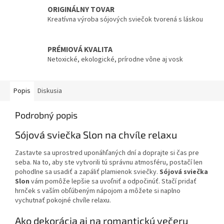
ORIGINÁLNY TOVAR
Kreatívna výroba sójových sviečok tvorená s láskou
PRÉMIOVÁ KVALITA
Netoxické, ekologické, prírodne vône aj vosk
Popis
Diskusia
Podrobný popis
Sójová sviečka Slon na chvíle relaxu
Zastavte sa uprostred uponáhľaných dní a doprajte si čas pre
seba. Na to, aby ste vytvorili tú správnu atmosféru, postačí len
pohodlne sa usadiť a zapáliť plamienok sviečky.
Sójová sviečka
Slon
vám pomôže lepšie sa uvoľniť a odpočinúť. Stačí pridať
hrnček s vaším obľúbeným nápojom a môžete si naplno
vychutnať pokojné chvíle relaxu.
Ako dekorácia aj na romantickú večeru