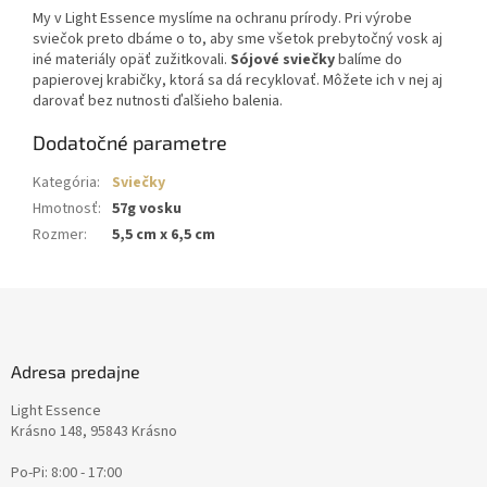
My v Light Essence myslíme na ochranu prírody. Pri výrobe
sviečok preto dbáme o to, aby sme všetok prebytočný vosk aj
iné materiály opäť zužitkovali.
Sójové sviečky
balíme do
papierovej krabičky, ktorá sa dá recyklovať. Môžete ich v nej aj
darovať bez nutnosti ďalšieho balenia.
Dodatočné parametre
Kategória
:
Sviečky
Hmotnosť
:
57g vosku
Rozmer
:
5,5 cm x 6,5 cm
Z
á
p
ä
Adresa predajne
t
Light Essence
i
Krásno 148, 95843 Krásno
e
Po-Pi: 8:00 - 17:00