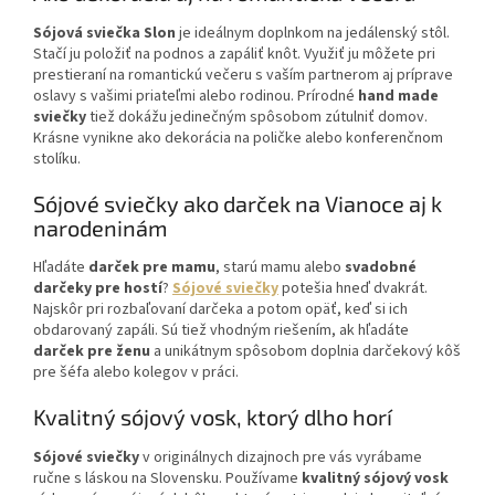
Sójová sviečka Slon
je ideálnym doplnkom na jedálenský stôl.
Stačí ju položiť na podnos a zapáliť knôt. Využiť ju môžete pri
prestieraní na romantickú večeru s vaším partnerom aj príprave
oslavy s vašimi priateľmi alebo rodinou. Prírodné
hand made
sviečky
tiež dokážu jedinečným spôsobom zútulniť domov.
Krásne vynikne ako dekorácia na poličke alebo konferenčnom
stolíku.
Sójové sviečky ako darček na Vianoce aj k
narodeninám
Hľadáte
darček pre mamu
, starú mamu alebo
svadobné
darčeky pre hostí
?
Sójové sviečky
potešia hneď dvakrát.
Najskôr pri rozbaľovaní darčeka a potom opäť, keď si ich
obdarovaný zapáli. Sú tiež vhodným riešením, ak hľadáte
darček pre ženu
a unikátnym spôsobom doplnia darčekový kôš
pre šéfa alebo kolegov v práci.
Kvalitný sójový vosk, ktorý dlho horí
Sójové sviečky
v originálnych dizajnoch pre vás vyrábame
ručne s láskou na Slovensku. Používame
kvalitný sójový vosk