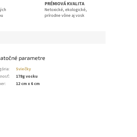
PRÉMIOVÁ KVALITA
vých
Netoxické, ekologické,
ou
prírodne vône aj vosk
atočné parametre
gória
:
Sviečky
nosť
:
178g vosku
mer
:
12 cm x 6 cm