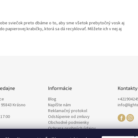
ýrobe sviečok preto dbáme o to, aby sme všetok prebytočný vosk aj
do papierovej krabičky, ktorá sa dá recyklovať. Môžete ich v nej aj
redajne
Informácie
Kontakty
nce
Blog
+42190424
, 95843 Krásno
Napíšte nám
info@light
Reklamačný protokol
 17:00
Odstúpenie od zmluvy
Obchodné podmienky
Ochrana osobných údajov
Zásady spracovania súborov