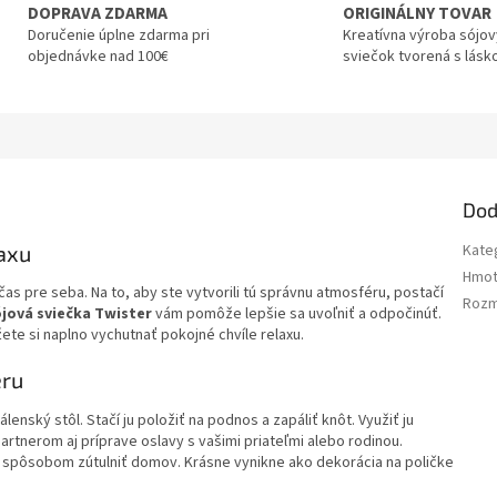
DOPRAVA ZDARMA
ORIGINÁLNY TOVAR
Doručenie úplne zdarma pri
Kreatívna výroba sójo
objednávke nad 100€
sviečok tvorená s lásk
Dod
laxu
Kate
Hmot
as pre seba. Na to, aby ste vytvorili tú správnu atmosféru, postačí
Roz
jová sviečka Twister
vám pomôže lepšie sa uvoľniť a odpočinúť.
te si naplno vychutnať pokojné chvíle relaxu.
eru
enský stôl. Stačí ju položiť na podnos a zapáliť knôt. Využiť ju
artnerom aj príprave oslavy s vašimi priateľmi alebo rodinou.
 spôsobom zútulniť domov. Krásne vynikne ako dekorácia na poličke