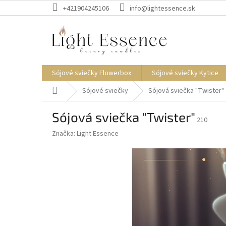
Prejsť
+421904245106
info@lightessence.sk
na
obsah
Sójové sviečky Flowerbox
Sójové sviečky Kytice
Domov
Sójové sviečky
Sójová sviečka "Twister"
Sójová sviečka "Twister"
210
Značka:
Light Essence