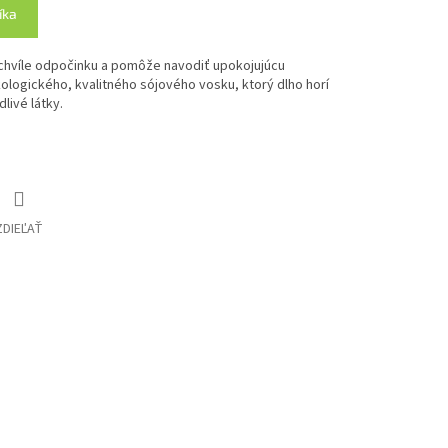
íka
 chvíle odpočinku a pomôže navodiť upokojujúcu
ologického, kvalitného sójového vosku, ktorý dlho horí
livé látky.
ZDIEĽAŤ