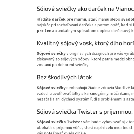
Sójové sviečky ako darček na Viano
Hľadáte
darček pre mamu
, starú mamu alebo
svadob
Najskôr pri rozbaľovaní darčeka a potom opäť, keď si 
pre ženu
a unikátnym spôsobom doplnia darčekový kôš
Kvalitný sójový vosk, ktorý dlho horí
Sójové sviečky
v originálnych dizajnoch pre vás vyr
získavaný zo sójových bôbov, ktoré patria medzi obno
zostanú po dohorení sviečky.
Bez škodlivých látok
Sójové sviečky
neobsahujú žiadne zdraviu škodlivé lá
vzduchu uvoľňovať látky s karcinogénnymi účinkami, n
nezaťažia ani dýchací systém ľudí s problémami s ast
Sójová sviečka Twister s príjemnou,
Sójová sviečka Twister
vám bude vyhovovať aj v to
obohatili o príjemnú vôňu, ktorá naplní celú miestnos
vás potešovať oveľa dlhšie.