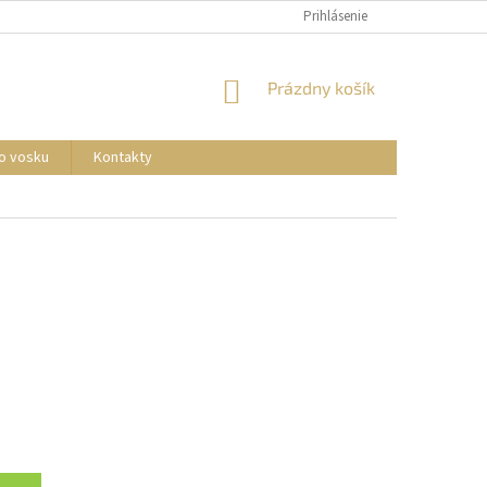
Prihlásenie
NÁKUPNÝ
Prázdny košík
KOŠÍK
o vosku
Kontakty