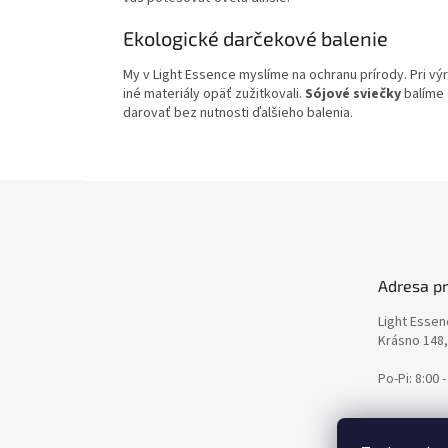
Ekologické darčekové balenie
My v Light Essence myslíme na ochranu prírody. Pri v
iné materiály opäť zužitkovali.
Sójové sviečky
balíme 
darovať bez nutnosti ďalšieho balenia.
Z
á
p
ä
t
Adresa p
i
e
Light Esse
Krásno 148
Po-Pi: 8:00 -