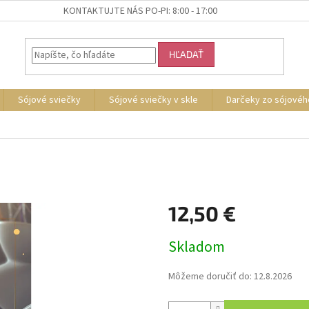
KONTAKTUJTE NÁS PO-PI: 8:00 - 17:00
HĽADAŤ
Sójové sviečky
Sójové sviečky v skle
Darčeky zo sójovéh
12,50 €
Jednotková
Skladom
cena:
Môžeme doručiť do:
12.8.2026