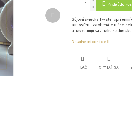
Pridať do koš
Sójová sviečka Twister spríjemní
atmosféru. Vyrobená je ručne z ek
a neuvoľňujú sa z neho žiadne škod
Detailné informácie
TLAČ
OPÝTAŤ SA