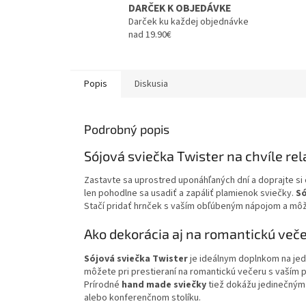
DARČEK K OBJEDÁVKE
Darček ku každej objednávke
nad 19.90€
Popis
Diskusia
Podrobný popis
Sójová sviečka Twister na chvíle re
Zastavte sa uprostred uponáhľaných dní a doprajte si č
len pohodlne sa usadiť a zapáliť plamienok sviečky.
Só
Stačí pridať hrnček s vaším obľúbeným nápojom a môže
Ako dekorácia aj na romantickú več
Sójová sviečka Twister
je ideálnym doplnkom na jedál
môžete pri prestieraní na romantickú večeru s vaším p
Prírodné
hand made sviečky
tiež dokážu jedinečným
alebo konferenčnom stolíku.