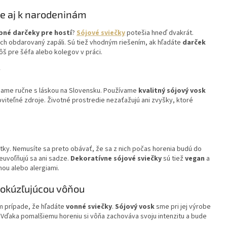
ce aj k narodeninám
né darčeky pre hostí
?
Sójové sviečky
potešia hneď dvakrát.
ich obdarovaný zapáli. Sú tiež vhodným riešením, ak hľadáte
darček
 pre šéfa alebo kolegov v práci.
ábame ručne s láskou na Slovensku. Používame
kvalitný sójový vosk
viteľné zdroje. Životné prostredie nezaťažujú ani zvyšky, ktoré
tky. Nemusíte sa preto obávať, že sa z nich počas horenia budú do
euvoľňujú sa ani sadze.
Dekoratívne sójové sviečky
sú tiež
vegan
a
mou alebo alergiami.
 okúzľujúcou vôňou
m prípade, že hľadáte
vonné sviečky
.
Sójový vosk
sme pri jej výrobe
ť. Vďaka pomalšiemu horeniu si vôňa zachováva svoju intenzitu a bude