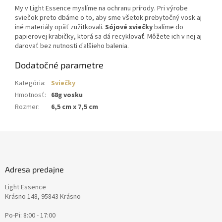
My v Light Essence myslíme na ochranu prírody. Pri výrobe
sviečok preto dbáme o to, aby sme všetok prebytočný vosk aj
iné materiály opäť zužitkovali.
Sójové sviečky
balíme do
papierovej krabičky, ktorá sa dá recyklovať. Môžete ich v nej aj
darovať bez nutnosti ďalšieho balenia.
Dodatočné parametre
Kategória
:
Sviečky
Hmotnosť
:
68g vosku
Rozmer
:
6,5 cm x 7,5 cm
Z
á
p
ä
Adresa predajne
t
Light Essence
i
Krásno 148, 95843 Krásno
e
Po-Pi: 8:00 - 17:00