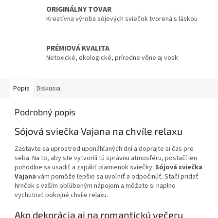
ORIGINÁLNY TOVAR
Kreatívna výroba sójových sviečok tvorená s láskou
PRÉMIOVÁ KVALITA
Netoxické, ekologické, prírodne vône aj vosk
Popis
Diskusia
Podrobný popis
Sójová sviečka Vajana na chvíle relaxu
Zastavte sa uprostred uponáhľaných dní a doprajte si čas pre
seba. Na to, aby ste vytvorili tú správnu atmosféru, postačí len
pohodlne sa usadiť a zapáliť plamienok sviečky.
Sójová sviečka
Vajana
vám pomôže lepšie sa uvoľniť a odpočinúť. Stačí pridať
hrnček s vaším obľúbeným nápojom a môžete si naplno
vychutnať pokojné chvíle relaxu.
Ako dekorácia aj na romantickú večeru