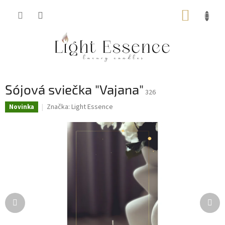
Prejsť
NÁKUP
na
obsah
KOŠÍK
Sójová sviečka "Vajana"
326
Značka:
Light Essence
Novinka