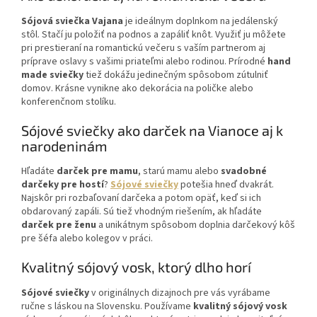
Sójová sviečka Vajana
je ideálnym doplnkom na jedálenský
stôl. Stačí ju položiť na podnos a zapáliť knôt. Využiť ju môžete
pri prestieraní na romantickú večeru s vaším partnerom aj
príprave oslavy s vašimi priateľmi alebo rodinou. Prírodné
hand
made sviečky
tiež dokážu jedinečným spôsobom zútulniť
domov. Krásne vynikne ako dekorácia na poličke alebo
konferenčnom stolíku.
Sójové sviečky ako darček na Vianoce aj k
narodeninám
Hľadáte
darček pre mamu
, starú mamu alebo
svadobné
darčeky pre hostí
?
Sójové sviečky
potešia hneď dvakrát.
Najskôr pri rozbaľovaní darčeka a potom opäť, keď si ich
obdarovaný zapáli. Sú tiež vhodným riešením, ak hľadáte
darček pre ženu
a unikátnym spôsobom doplnia darčekový kôš
pre šéfa alebo kolegov v práci.
Kvalitný sójový vosk, ktorý dlho horí
Sójové sviečky
v originálnych dizajnoch pre vás vyrábame
ručne s láskou na Slovensku. Používame
kvalitný sójový vosk