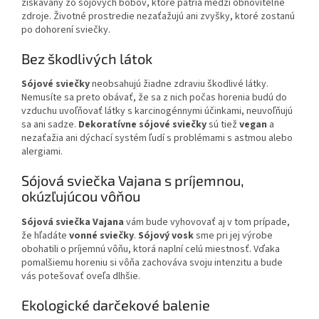
získavaný zo sójových bôbov, ktoré patria medzi obnoviteľné
zdroje. Životné prostredie nezaťažujú ani zvyšky, ktoré zostanú
po dohorení sviečky.
Bez škodlivých látok
Sójové sviečky
neobsahujú žiadne zdraviu škodlivé látky.
Nemusíte sa preto obávať, že sa z nich počas horenia budú do
vzduchu uvoľňovať látky s karcinogénnymi účinkami, neuvoľňujú
sa ani sadze.
Dekoratívne sójové sviečky
sú tiež
vegan
a
nezaťažia ani dýchací systém ľudí s problémami s astmou alebo
alergiami.
Sójová sviečka Vajana s príjemnou,
okúzľujúcou vôňou
Sójová sviečka Vajana
vám bude vyhovovať aj v tom prípade,
že hľadáte
vonné sviečky
.
Sójový vosk
sme pri jej výrobe
obohatili o príjemnú vôňu, ktorá naplní celú miestnosť. Vďaka
pomalšiemu horeniu si vôňa zachováva svoju intenzitu a bude
vás potešovať oveľa dlhšie.
Ekologické darčekové balenie