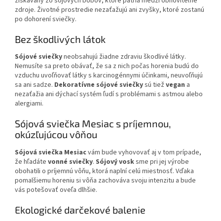
získavaný zo sójových bôbov, ktoré patria medzi obnoviteľné
zdroje. Životné prostredie nezaťažujú ani zvyšky, ktoré zostanú
po dohorení sviečky.
Bez škodlivých látok
Sójové sviečky
neobsahujú žiadne zdraviu škodlivé látky.
Nemusíte sa preto obávať, že sa z nich počas horenia budú do
vzduchu uvoľňovať látky s karcinogénnymi účinkami, neuvoľňujú
sa ani sadze.
Dekoratívne sójové sviečky
sú tiež
vegan
a
nezaťažia ani dýchací systém ľudí s problémami s astmou alebo
alergiami.
Sójová sviečka Mesiac s príjemnou,
okúzľujúcou vôňou
Sójová sviečka Mesiac
vám bude vyhovovať aj v tom prípade,
že hľadáte
vonné sviečky
.
Sójový vosk
sme pri jej výrobe
obohatili o príjemnú vôňu, ktorá naplní celú miestnosť. Vďaka
pomalšiemu horeniu si vôňa zachováva svoju intenzitu a bude
vás potešovať oveľa dlhšie.
Ekologické darčekové balenie