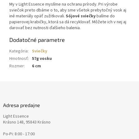
My v Light Essence myslíme na ochranu prírody. Pri výrobe
sviečok preto dbáme o to, aby sme všetok prebytočný vosk aj
iné materiály opäť zužitkovali.
Sójové sviečky
balíme do
papierovej krabičky, ktorá sa dá recyklovať. Môžete ich v nej aj
darovať bez nutnosti ďalšieho balenia.
Dodatočné parametre
Kategória
:
Sviečky
Hmotnosť
:
57g vosku
Rozmer
:
6 cm
Z
á
p
ä
Adresa predajne
t
Light Essence
i
Krásno 148, 95843 Krásno
e
Po-Pi: 8:00 - 17:00