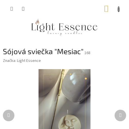
Prejsť
NÁKUP
na
obsah
KOŠÍK
Sójová sviečka "Mesiac"
168
Značka:
Light Essence