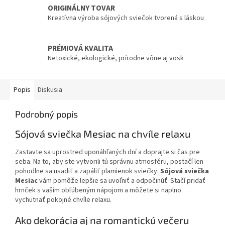
ORIGINÁLNY TOVAR
Kreatívna výroba sójových sviečok tvorená s láskou
PRÉMIOVÁ KVALITA
Netoxické, ekologické, prírodne vône aj vosk
Popis
Diskusia
Podrobný popis
Sójová sviečka Mesiac na chvíle relaxu
Zastavte sa uprostred uponáhľaných dní a doprajte si čas pre
seba. Na to, aby ste vytvorili tú správnu atmosféru, postačí len
pohodlne sa usadiť a zapáliť plamienok sviečky.
Sójová sviečka
Mesiac
vám pomôže lepšie sa uvoľniť a odpočinúť. Stačí pridať
hrnček s vaším obľúbeným nápojom a môžete si naplno
vychutnať pokojné chvíle relaxu.
Ako dekorácia aj na romantickú večeru