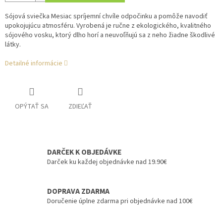
Sójová sviečka Mesiac spríjemní chvíle odpočinku a pomôže navodiť
upokojujúcu atmosféru. Vyrobená je ručne z ekologického, kvalitného
sójového vosku, ktorý dlho horí a neuvoľňujú sa z neho žiadne škodlivé
látky.
Detailné informácie
OPÝTAŤ SA
ZDIEĽAŤ
DARČEK K OBJEDÁVKE
Darček ku každej objednávke nad 19.90€
DOPRAVA ZDARMA
Doručenie úplne zdarma pri objednávke nad 100€