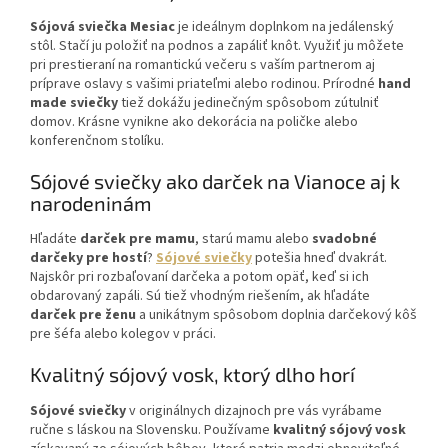
Sójová sviečka Mesiac
je ideálnym doplnkom na jedálenský
stôl. Stačí ju položiť na podnos a zapáliť knôt. Využiť ju môžete
pri prestieraní na romantickú večeru s vaším partnerom aj
príprave oslavy s vašimi priateľmi alebo rodinou. Prírodné
hand
made sviečky
tiež dokážu jedinečným spôsobom zútulniť
domov. Krásne vynikne ako dekorácia na poličke alebo
konferenčnom stolíku.
Sójové sviečky ako darček na Vianoce aj k
narodeninám
Hľadáte
darček pre mamu
, starú mamu alebo
svadobné
darčeky pre hostí
?
Sójové sviečky
potešia hneď dvakrát.
Najskôr pri rozbaľovaní darčeka a potom opäť, keď si ich
obdarovaný zapáli. Sú tiež vhodným riešením, ak hľadáte
darček pre ženu
a unikátnym spôsobom doplnia darčekový kôš
pre šéfa alebo kolegov v práci.
Kvalitný sójový vosk, ktorý dlho horí
Sójové sviečky
v originálnych dizajnoch pre vás vyrábame
ručne s láskou na Slovensku. Používame
kvalitný sójový vosk