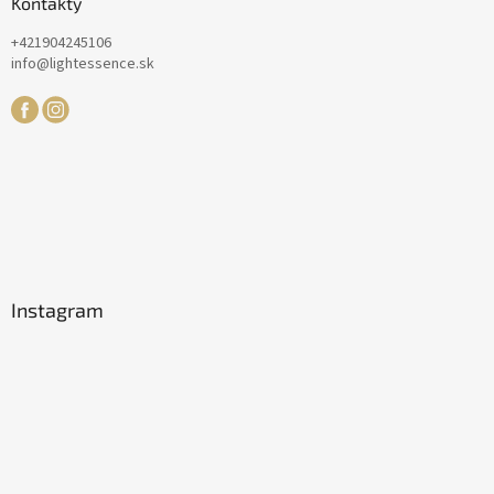
Kontakty
+421904245106
info@lightessence.sk
Instagram