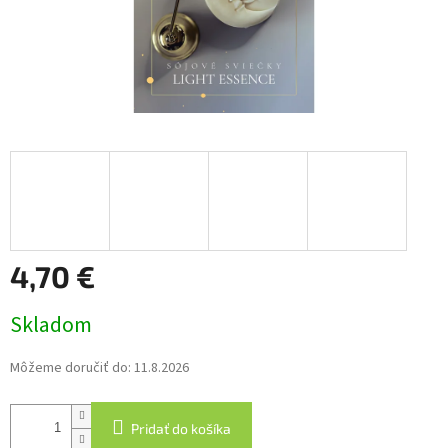
4,70 €
Jednotková
Skladom
cena:
Môžeme doručiť do:
11.8.2026
Pridať do košíka