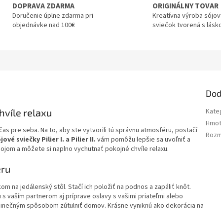
DOPRAVA ZDARMA
ORIGINÁLNY TOVAR
Doručenie úplne zdarma pri
Kreatívna výroba sójo
objednávke nad 100€
sviečok tvorená s lásk
Dod
 chvíle relaxu
Kate
Hmot
as pre seba. Na to, aby ste vytvorili tú správnu atmosféru, postačí
Roz
jové sviečky Pilier I. a Pilier II.
vám pomôžu lepšie sa uvoľniť a
ojom a môžete si naplno vychutnať pokojné chvíle relaxu.
eru
m na jedálenský stôl. Stačí ich položiť na podnos a zapáliť knôt.
 s vaším partnerom aj príprave oslavy s vašimi priateľmi alebo
dinečným spôsobom zútulniť domov. Krásne vyniknú ako dekorácia na