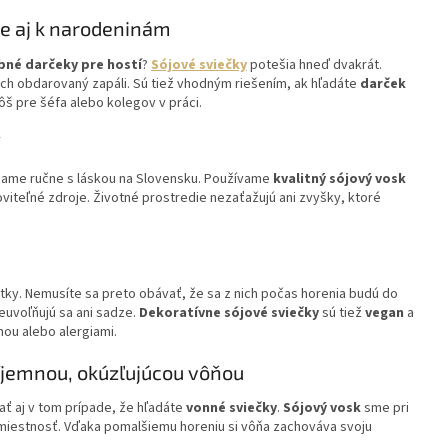
ce aj k narodeninám
né darčeky pre hostí
?
Sójové sviečky
potešia hneď dvakrát.
ich obdarovaný zapáli. Sú tiež vhodným riešením, ak hľadáte
darček
 pre šéfa alebo kolegov v práci.
ábame ručne s láskou na Slovensku. Používame
kvalitný sójový vosk
viteľné zdroje. Životné prostredie nezaťažujú ani zvyšky, ktoré
tky. Nemusíte sa preto obávať, že sa z nich počas horenia budú do
euvoľňujú sa ani sadze.
Dekoratívne sójové sviečky
sú tiež
vegan
a
mou alebo alergiami.
s príjemnou, okúzľujúcou vôňou
 aj v tom prípade, že hľadáte
vonné sviečky
.
Sójový vosk
sme pri
lú miestnosť. Vďaka pomalšiemu horeniu si vôňa zachováva svoju