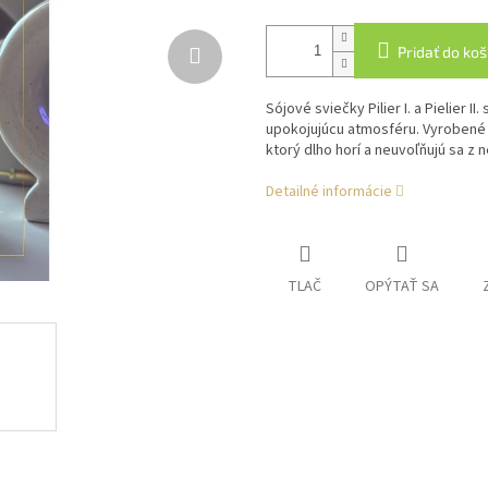
Pridať do koš
Sójové sviečky Pilier I. a Pielier 
upokojujúcu atmosféru. Vyrobené 
ktorý dlho horí a neuvoľňujú sa z 
Detailné informácie
TLAČ
OPÝTAŤ SA