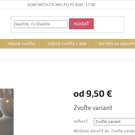
KONTAKTUJTE NÁS PO-PI: 8:00 - 17:00
HĽADAŤ
Sójové sviečky
Sójové sviečky v skle
Darčeky zo sójovéh
od
9,50 €
Jednotková
Zvoľte variant
cena:
Veľkosť
Môžeme doručiť do:
Zvoľte varian