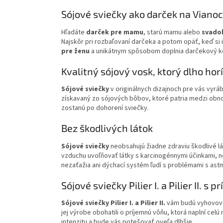
Sójové sviečky ako darček na Viano
Hľadáte
darček pre mamu
, starú mamu alebo
svadob
Najskôr pri rozbaľovaní darčeka a potom opäť, keď si 
pre ženu
a unikátnym spôsobom doplnia darčekový kôš
Kvalitný sójový vosk, ktorý dlho horí
Sójové sviečky
v originálnych dizajnoch pre vás vyr
získavaný zo sójových bôbov, ktoré patria medzi obno
zostanú po dohorení sviečky.
Bez škodlivých látok
Sójové sviečky
neobsahujú žiadne zdraviu škodlivé lá
vzduchu uvoľňovať látky s karcinogénnymi účinkami, n
nezaťažia ani dýchací systém ľudí s problémami s ast
Sójové sviečky Pilier I. a Pilier II. 
Sójové sviečky Pilier I. a Pilier II.
vám budú vyhovovať
jej výrobe obohatili o príjemnú vôňu, ktorá naplní ce
intenzitu a bude vás potešovať oveľa dlhšie.