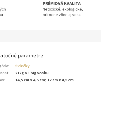
PRÉMIOVÁ KVALITA
vých
Netoxické, ekologické,
ou
prírodne vône aj vosk
atočné parametre
gória
:
Sviečky
nosť
:
212g a 174g vosku
mer
:
14,5 cm x 4,5 cm; 12 cm x 4,5 cm