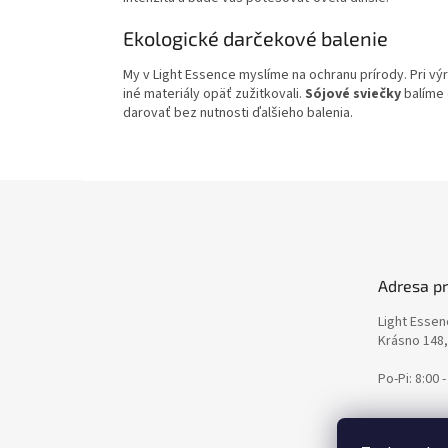
Ekologické darčekové balenie
My v Light Essence myslíme na ochranu prírody. Pri v
iné materiály opäť zužitkovali.
Sójové sviečky
balíme 
darovať bez nutnosti ďalšieho balenia.
Z
á
p
ä
t
Adresa p
i
e
Light Esse
Krásno 148
Po-Pi: 8:00 -