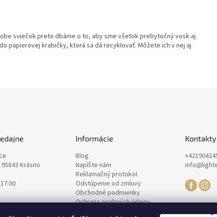
ýrobe sviečok preto dbáme o to, aby sme všetok prebytočný vosk aj
do papierovej krabičky, ktorá sa dá recyklovať. Môžete ich v nej aj
redajne
Informácie
Kontakty
nce
Blog
+42190424
, 95843 Krásno
Napíšte nám
info@light
Reklamačný protokol
 17:00
Odstúpenie od zmluvy
Obchodné podmienky
Ochrana osobných údajov
Zásady spracovania súborov