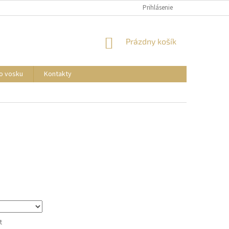
Prihlásenie
NÁKUPNÝ
Prázdny košík
KOŠÍK
o vosku
Kontakty
t