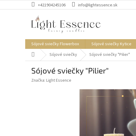
Prejsť
+421904245106
info@lightessence.sk
na
obsah
Sójové sviečky Flowerbox
Sójové sviečky Kytice
Domov
Sójové sviečky
Sójové sviečky "Pilier"
Sójové sviečky "Pilier"
Značka:
Light Essence