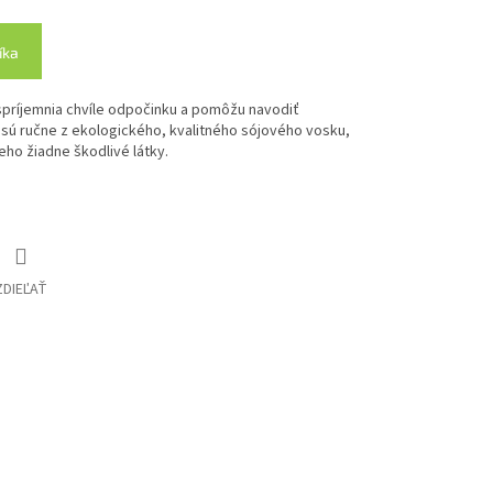
íka
II. spríjemnia chvíle odpočinku a pomôžu navodiť
sú ručne z ekologického, kvalitného sójového vosku,
neho žiadne škodlivé látky.
ZDIEĽAŤ