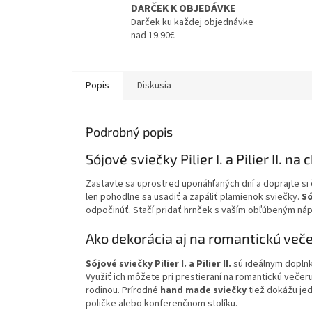
DARČEK K OBJEDÁVKE
Darček ku každej objednávke
nad 19.90€
Popis
Diskusia
Podrobný popis
Sójové sviečky Pilier I. a Pilier II. na
Zastavte sa uprostred uponáhľaných dní a doprajte si č
len pohodlne sa usadiť a zapáliť plamienok sviečky.
Só
odpočinúť. Stačí pridať hrnček s vaším obľúbeným náp
Ako dekorácia aj na romantickú več
Sójové sviečky Pilier I. a Pilier II.
sú ideálnym doplnko
Využiť ich môžete pri prestieraní na romantickú večeru
rodinou. Prírodné
hand made sviečky
tiež dokážu je
poličke alebo konferenčnom stolíku.