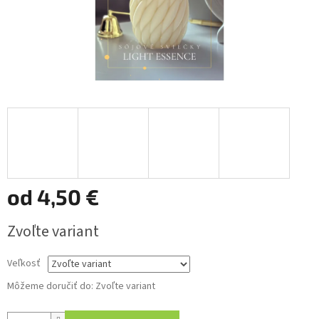
od
4,50 €
Jednotková
Zvoľte variant
cena:
Veľkosť
Môžeme doručiť do:
Zvoľte variant