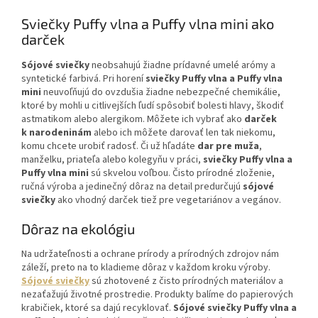
Sviečky Puffy vlna a Puffy vlna mini ako
darček
Sójové sviečky
neobsahujú žiadne prídavné umelé arómy a
syntetické farbivá. Pri horení
sviečky Puffy vlna a Puffy vlna
mini
neuvoľňujú do ovzdušia žiadne nebezpečné chemikálie,
ktoré by mohli u citlivejších ľudí spôsobiť bolesti hlavy, škodiť
astmatikom alebo alergikom. Môžete ich vybrať ako
darček
k narodeninám
alebo ich môžete darovať len tak niekomu,
komu chcete urobiť radosť. Či už hľadáte
dar pre muža
,
manželku, priateľa alebo kolegyňu v práci,
sviečky Puffy vlna a
Puffy vlna mini
sú skvelou voľbou. Čisto prírodné zloženie,
ručná výroba a jedinečný dôraz na detail predurčujú
sójové
sviečky
ako vhodný darček tiež pre vegetariánov a vegánov.
Dôraz na ekológiu
Na udržateľnosti a ochrane prírody a prírodných zdrojov nám
záleží, preto na to kladieme dôraz v každom kroku výroby.
Sójové sviečky
sú zhotovené z čisto prírodných materiálov a
nezaťažujú životné prostredie. Produkty balíme do papierových
krabičiek, ktoré sa dajú recyklovať.
Sójové sviečky Puffy vlna a