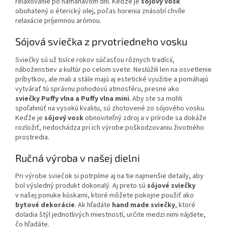
relaxovanie po namáhavom dni. Keďže je
sójový vosk
obohatený o éterický olej, počas horenia znásobí chvíle
relaxácie príjemnou arómou.
Sójová sviečka z prvotriedneho vosku
Sviečky sú už tisíce rokov súčasťou rôznych tradícií,
náboženstiev a kultúr po celom svete. Neslúžili len na osvetlenie
príbytkov, ale mali a stále majú aj estetické využitie a pomáhajú
vytvárať tú správnu pohodovú atmosféru, presne ako
sviečky Puffy vlna a Puffy vlna mini
. Aby ste sa mohli
spoľahnúť na vysokú kvalitu, sú zhotovené zo sójového vosku.
Keďže je
sójový vosk
obnoviteľný zdroj a v prírode sa dokáže
rozložiť, nedochádza pri ich výrobe poškodzovaniu životného
prostredia.
Ručná výroba v našej dielni
Pri výrobe sviečok si potrpíme aj na tie najmenšie detaily, aby
bol výsledný produkt dokonalý. Aj preto sú
sójové sviečky
v našej ponuke kúskami, ktoré môžete pokojne použiť ako
bytové dekorácie
. Ak hľadáte
hand made sviečky
, ktoré
doladia štýl jednotlivých miestností, určite medzi nimi nájdete,
čo hľadáte.