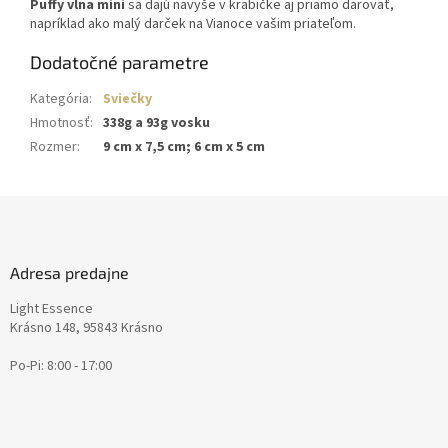
Puffy vlna mini
sa dajú navyše v krabičke aj priamo darovať,
napríklad ako malý darček na Vianoce vašim priateľom.
Dodatočné parametre
Kategória
:
Sviečky
Hmotnosť
:
338g a 93g vosku
Rozmer
:
9 cm x 7,5 cm; 6 cm x 5 cm
Z
á
p
ä
Adresa predajne
t
Light Essence
i
Krásno 148, 95843 Krásno
e
Po-Pi: 8:00 - 17:00