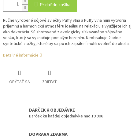
Pridať do košíka
Ručne vyrobené sójové sviečky Puffy vlna a Puffy vlna mini vytvoria
príjemnú a harmonickú atmosféru ideálnu na relaxáciu a využijete ich aj
ako dekoráciu. Sú zhotovené z ekologicky získavaného sójového
vosku, ktorý sa vyznačuje pomalým horením. Neobsahuje žiadne
syntetické zložky, ktoré by sa po ich zapálení mohli uvoľniť do okolia.
Detailné informácie
OPÝTAŤ SA
ZDIEĽAŤ
DARČEK K OBJEDÁVKE
Darček ku každej objednávke nad 19.90€
DOPRAVA ZDARMA